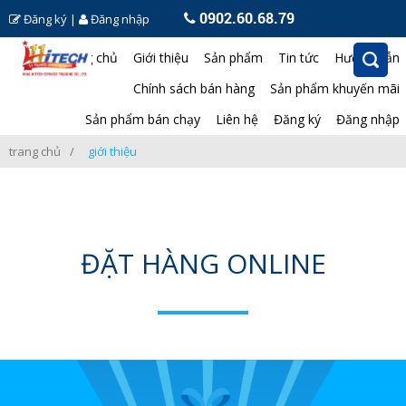
0902.60.68.79
Đăng ký
|
Đăng nhập
Trang chủ
Giới thiệu
Sản phẩm
Tin tức
Hướng dẫn
Chính sách bán hàng
Sản phẩm khuyến mãi
Sản phẩm bán chạy
Liên hệ
Đăng ký
Đăng nhập
trang chủ
giới thiệu
ĐẶT HÀNG ONLINE