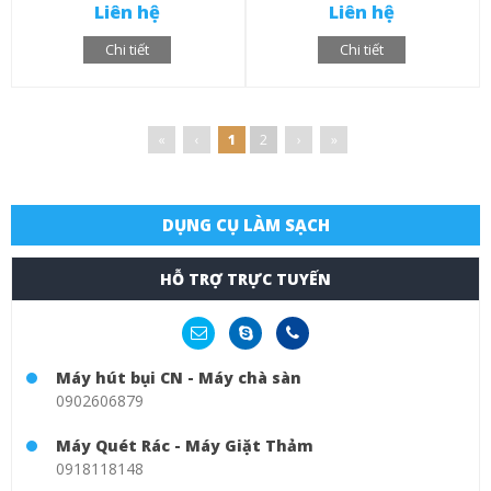
Liên hệ
Liên hệ
Chi tiết
Chi tiết
«
‹
1
2
›
»
DỤNG CỤ LÀM SẠCH
HỖ TRỢ TRỰC TUYẾN
Máy hút bụi CN - Máy chà sàn
0902606879
Máy Quét Rác - Máy Giặt Thảm
0918118148