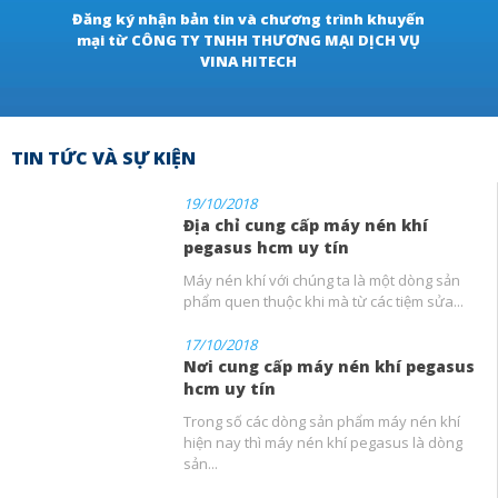
Đăng ký nhận bản tin và chương trình khuyến
mại từ CÔNG TY TNHH THƯƠNG MẠI DỊCH VỤ
VINA HITECH
TIN TỨC VÀ SỰ KIỆN
19/10/2018
Địa chỉ cung cấp máy nén khí
pegasus hcm uy tín
Máy nén khí với chúng ta là một dòng sản
phẩm quen thuộc khi mà từ các tiệm sửa...
17/10/2018
Nơi cung cấp máy nén khí pegasus
hcm uy tín
Trong số các dòng sản phẩm máy nén khí
hiện nay thì máy nén khí pegasus là dòng
sản...