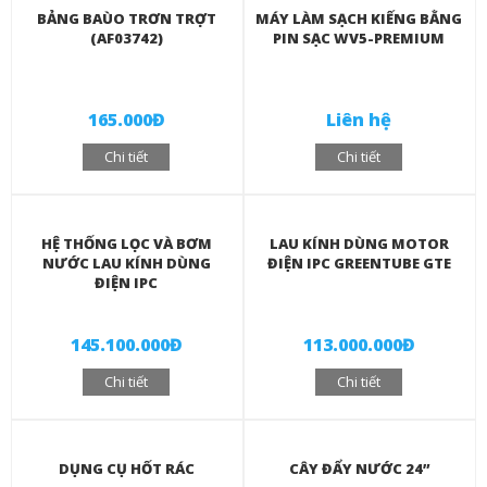
BẢNG BAÙO TRƠN TRỢT
MÁY LÀM SẠCH KIẾNG BẰNG
(AF03742)
PIN SẠC WV5-PREMIUM
165.000Đ
Liên hệ
Chi tiết
Chi tiết
HỆ THỐNG LỌC VÀ BƠM
LAU KÍNH DÙNG MOTOR
NƯỚC LAU KÍNH DÙNG
ĐIỆN IPC GREENTUBE GTE
ĐIỆN IPC
145.100.000Đ
113.000.000Đ
Chi tiết
Chi tiết
DỤNG CỤ HỐT RÁC
CÂY ĐẨY NƯỚC 24”