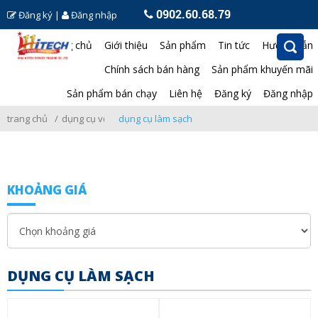
0902.60.68.79
Đăng ký
|
Đăng nhập
Trang chủ
Giới thiệu
Sản phẩm
Tin tức
Hướng dẫn
Chính sách bán hàng
Sản phẩm khuyến mãi
Sản phẩm bán chạy
Liên hệ
Đăng ký
Đăng nhập
trang chủ
dụng cụ vệ sinh
dụng cụ làm sạch
KHOẢNG GIÁ
DỤNG CỤ LÀM SẠCH