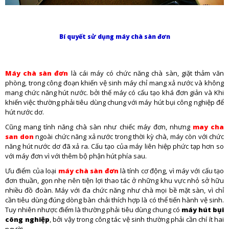
Bí quyết sử dụng máy chà sàn đơn
Máy chà sàn đơn
là cái máy có chức năng chà sàn, giặt thảm văn
phòng, trong công đoạn khiến vệ sinh máy chỉ mang xả nước và không
mang chức năng hút nước. bởi thế máy có cấu tạo khá đơn giản và Khi
khiến việc thường phải tiêu dùng chung với máy hút bụi công nghiệp để
hút nước dơ.
Cũng mang tính năng chà sàn như chiếc máy đơn, nhưng
may cha
san don
ngoài chức năng xả nước trong thời kỳ chà, máy còn với chức
năng hút nước dơ đã xả ra. Cấu tạo của máy liên hiệp phức tạp hơn so
với máy đơn vì với thêm bộ phận hút phía sau.
Ưu điểm của loại
máy chà sàn đơn
là tính cơ động, vì máy với cấu tạo
đơn thuần, gọn nhẹ nên tiện lợi thao tác ở những khu vực nhỏ sở hữu
nhiều đồ đoàn. Máy với đa chức năng như chà mọi bề mặt sàn, vì chỉ
cần tiêu dùng đúng dòng bàn chải thích hợp là có thể tiến hành vệ sinh.
Tuy nhiên nhược điểm là thường phải tiêu dùng chung có
máy hút bụi
công nghiệp
, bởi vậy trong công tác vệ sinh thường phải cần chí ít hai