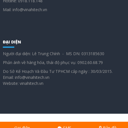
Hotline: 0918.118.148
Mail: info@vinahitech.vn
ĐẠI DIỆN
Người đại diện: Lê Trung Chính - MS DN: 0313185630
Phản ánh về hàng hóa, thái độ phục vụ: 0902.60.68.79
Do Sở Kế Hoạch Và Đầu Tư TPHCM cấp ngày : 30/03/2015.
Email: info@vinahitech.vn
Website: vinahitech.vn
Gọi điện
SMS
Bản đồ