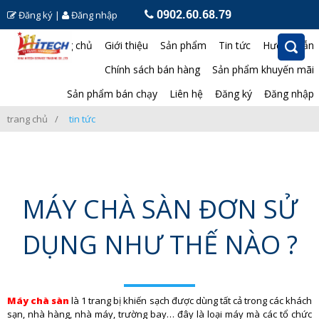
0902.60.68.79
Đăng ký
|
Đăng nhập
Trang chủ
Giới thiệu
Sản phẩm
Tin tức
Hướng dẫn
Chính sách bán hàng
Sản phẩm khuyến mãi
Sản phẩm bán chạy
Liên hệ
Đăng ký
Đăng nhập
trang chủ
tin tức
MÁY CHÀ SÀN ĐƠN SỬ
DỤNG NHƯ THẾ NÀO ?
Máy chà sàn
là 1 trang bị khiến sạch được dùng tất cả trong các khách
sạn, nhà hàng, nhà máy, trường bay… đây là loại máy mà các tổ chức