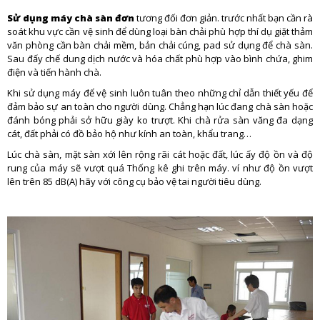
Sử dụng máy chà sàn đơn
tương đối đơn giản. trước nhất bạn cần rà
soát khu vực cần vệ sinh để dùng loại bàn chải phù hợp thí dụ giặt thảm
văn phòng cần bàn chải mềm, bản chải cúng, pad sử dụng để chà sàn.
Sau đấy chế dung dịch nước và hóa chất phù hợp vào bình chứa, ghim
điện và tiến hành chà.
Khi sử dụng máy để vệ sinh luôn tuân theo những chỉ dẫn thiết yếu để
đảm bảo sự an toàn cho người dùng. Chẳng hạn lúc đang chà sàn hoặc
đánh bóng phải sở hữu giày ko trượt. Khi chà rửa sàn văng đa dạng
cát, đất phải có đồ bảo hộ như kính an toàn, khẩu trang…
Lúc chà sàn, mặt sàn xới lên rộng rãi cát hoặc đất, lúc ấy độ ồn và độ
rung của máy sẽ vượt quá Thống kê ghi trên máy. ví như độ ồn vượt
lên trên 85 dB(A) hãy với công cụ bảo vệ tai người tiêu dùng.