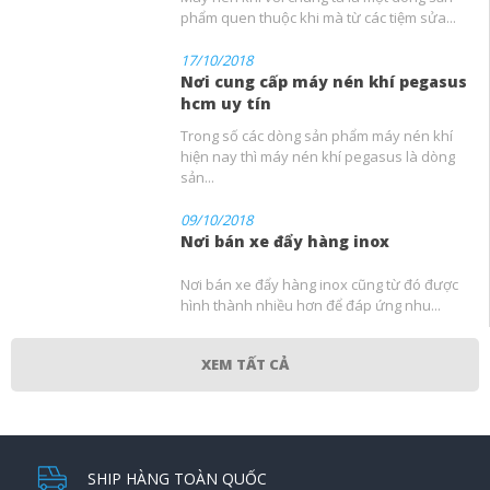
phẩm quen thuộc khi mà từ các tiệm sửa...
17/10/2018
Nơi cung cấp máy nén khí pegasus
hcm uy tín
Trong số các dòng sản phẩm máy nén khí
hiện nay thì máy nén khí pegasus là dòng
sản...
09/10/2018
Nơi bán xe đẩy hàng inox
Nơi bán xe đẩy hàng inox cũng từ đó được
hình thành nhiều hơn để đáp ứng nhu...
XEM TẤT CẢ
SHIP HÀNG TOÀN QUỐC