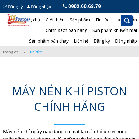
0902.60.68.79
Đăng ký
|
Đăng nhập
Trang chủ
Giới thiệu
Sản phẩm
Tin tức
Hướng dẫn
Chính sách bán hàng
Sản phẩm khuyến mãi
Sản phẩm bán chạy
Liên hệ
Đăng ký
Đăng nhập
trang chủ
tin tức
MÁY NÉN KHÍ PISTON
CHÍNH HÃNG
Máy nén khí ngày nay đang có mặt tại rất nhiều nơi trong