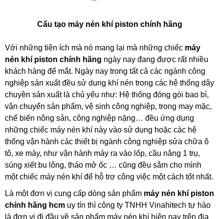
Cấu tạo máy nén khí piston chính hãng
Với những tiện ích mà nó mang lại mà những chiếc
máy
nén khí piston chính hãng
ngày nay đang được rất nhiều
khách hàng để mắt. Ngày nay trong tất cả các ngành công
nghiệp sản xuất đều sử dụng khí nén trong các hệ thống dây
chuyền sản xuất là chủ yếu như: Hệ thống đóng gói bao bì,
vận chuyển sản phẩm, vệ sinh công nghiệp, trong may mặc,
chế biến nông sản, công nghiệp nặng… đều ứng dụng
những chiếc máy nén khí này vào sử dụng hoặc các hệ
thống vận hành các thiết bị ngành công nghiệp sửa chữa ô
tô, xe máy, như vận hành máy ra vào lốp, cầu nâng 1 trụ,
súng xiết bu lông, tháo mở ốc … cũng đều sắm cho mình
một chiếc máy nén khí để hỗ trợ công việc một cách tốt nhất.
Là một đơn vị cung cấp dòng sản phẩm
máy nén khí piston
chính hãng hcm
uy tín thì công ty TNHH Vinahitech tự hào
là đơn vị đi đầu về sản phẩm máy nén khí hiện nay trên địa