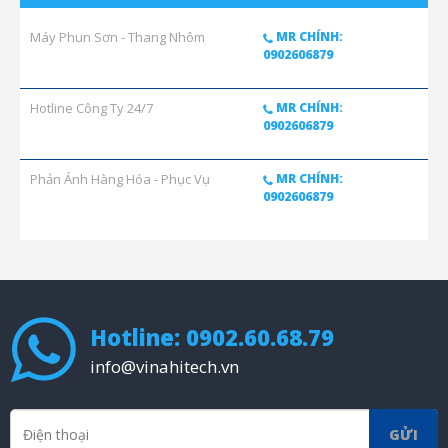
Máy Phun Sơn - Thang Nhôm
MR CHÍNH:
0902606879
Hotline Công Ty 24/7
MR CHÍNH:
0902606879
Phản Ánh Hàng Hóa - Phục Vụ
MR CHÍNH:
0902606879
Hotline: 0902.60.68.79
info@vinahitech.vn
GỬI