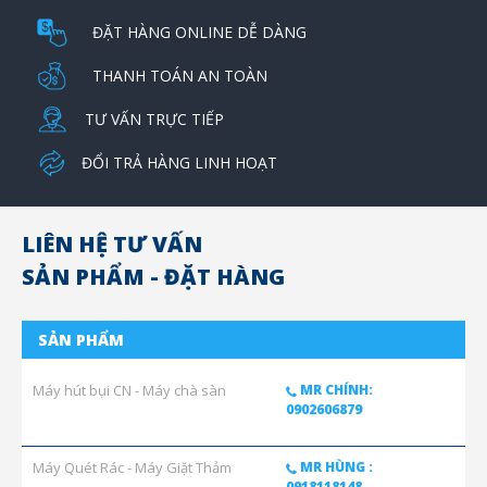
ĐẶT HÀNG ONLINE DỄ DÀNG
THANH TOÁN AN TOÀN
TƯ VẤN TRỰC TIẾP
ĐỔI TRẢ HÀNG LINH HOẠT
LIÊN HỆ TƯ VẤN
SẢN PHẨM - ĐẶT HÀNG
SẢN PHẨM
Máy hút bụi CN - Máy chà sàn
MR CHÍNH:
0902606879
Máy Quét Rác - Máy Giặt Thảm
MR HÙNG :
0918118148