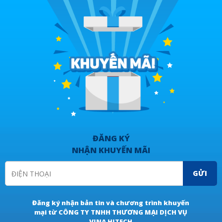
ĐĂNG KÝ
NHẬN KHUYẾN MÃI
GỬI
Đăng ký nhận bản tin và chương trình khuyến
mại từ CÔNG TY TNHH THƯƠNG MẠI DỊCH VỤ
VINA HITECH