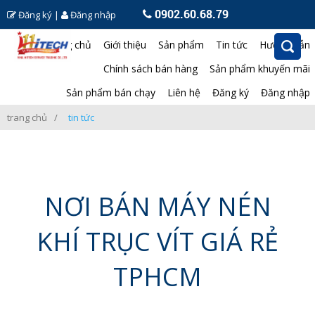
0902.60.68.79
Đăng ký
|
Đăng nhập
Trang chủ
Giới thiệu
Sản phẩm
Tin tức
Hướng dẫn
Chính sách bán hàng
Sản phẩm khuyến mãi
Sản phẩm bán chạy
Liên hệ
Đăng ký
Đăng nhập
trang chủ
tin tức
NƠI BÁN MÁY NÉN
KHÍ TRỤC VÍT GIÁ RẺ
TPHCM