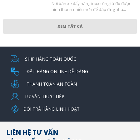
Nơi bán xe đẩy hàng inox cũng từ đó được
hình thành nhiều hơn để đáp ứng nhu...
XEM TẤT CẢ
SHIP HÀNG TOÀN QUỐC
ĐẶT HÀNG ONLINE DỄ DÀNG
THANH TOÁN AN TOÀN
TƯ VẤN TRỰC TIẾP
ĐỔI TRẢ HÀNG LINH HOẠT
LIÊN HỆ TƯ VẤN