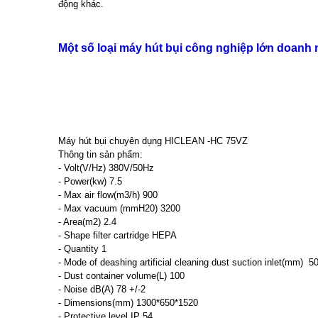
động khác.
Một số loại máy hút bụi công nghiệp lớn doanh
Máy hút bụi chuyên dụng HICLEAN -HC 75VZ
Thông tin sản phẩm:
- Volt(V/Hz) 380V/50Hz
- Power(kw) 7.5
- Max air flow(m3/h) 900
- Max vacuum (mmH20) 3200
- Area(m2) 2.4
- Shape filter cartridge HEPA
- Quantity 1
- Mode of deashing artificial cleaning dust suction inlet(mm) 5
- Dust container volume(L) 100
- Noise dB(A) 78 +/-2
- Dimensions(mm) 1300*650*1520
- Protective level IP 54