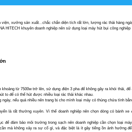
iện, xưởng sản xuất...chắc chắn diện tích rất lớn, lượng rác thải hàng ngày
i VINA HITECH khuyên doanh nghiệp nên sử dụng loại máy hút bụi công nghiệp
lớn
n khoảng từ 7500w trở lên, sử dụng điện 3 pha để không gây ra khói thải, đ
út to để có thể hút được nhiều loại rác thải khác nhau.
g ngày, nếu quá nhiều nên trang bị cho mình loại máy có thùng chứa tính bằ
uyển là rất thường xuyên. Vì thế doanh nghiệp nên chọn dòng có bánh xe 
ên tục để đảm bảo môi trường trong sạch nên doanh nghiệp cần chọn loại máy
cần mà không xảy ra sự cố gì, và đặc biệt là ít gây tiếng ồn ảnh hưởng đ