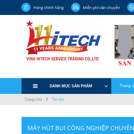
Hàng chính hãng
Miễn phí vận chuyển
Trang 
DANH MỤC SẢN PHẨM
Trang chủ
Tin tức
MÁY HÚT BỤI CÔNG NGHIỆP CHUYÊN