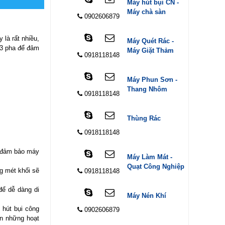
Máy hút bụi CN -
Máy chà sàn
0902606879
 là rất nhiều,
Máy Quét Rác -
 3 pha để đảm
Máy Giặt Thảm
0918118148
Máy Phun Sơn -
Thang Nhôm
0918118148
Thùng Rác
0918118148
ể đảm bảo máy
Máy Làm Mát -
Quạt Công Nghiệp
ng mét khối sẽ
0918118148
để dễ dàng di
Máy Nén Khí
 hút bụi công
0902606879
ến những hoạt