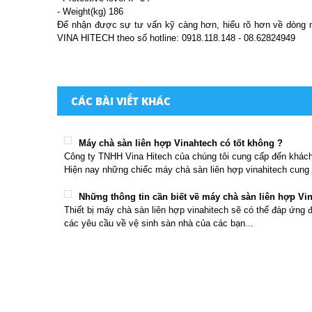
- Weight(kg) 186
Để nhận được sự tư vấn kỹ càng hơn, hiểu rõ hơn về dòng má
VINA HITECH theo số hotline: 0918.118.148 - 08.62824949
CÁC BÀI VIẾT KHÁC
Máy chà sàn liên hợp Vinahtech có tốt không ?
Công ty TNHH Vina Hitech của chúng tôi cung cấp đến khác
Hiện nay những chiếc máy chà sàn liên hợp vinahitech cung 
Những thông tin cần biết về máy chà sàn liên hợp Vi
Thiết bị máy chà sàn liên hợp vinahitech sẽ có thể đáp ứng 
các yêu cầu về vệ sinh sàn nhà của các bạn...