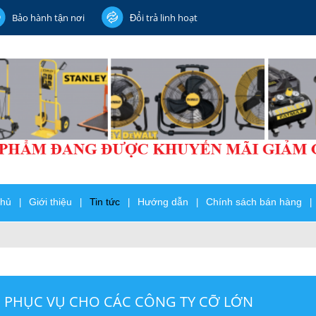
Bảo hành tận nơi
Đổi trả linh hoạt
chủ
Giới thiệu
Tin tức
Hướng dẫn
Chính sách bán hàng
|
|
|
|
|
 PHỤC VỤ CHO CÁC CÔNG TY CỠ LỚN