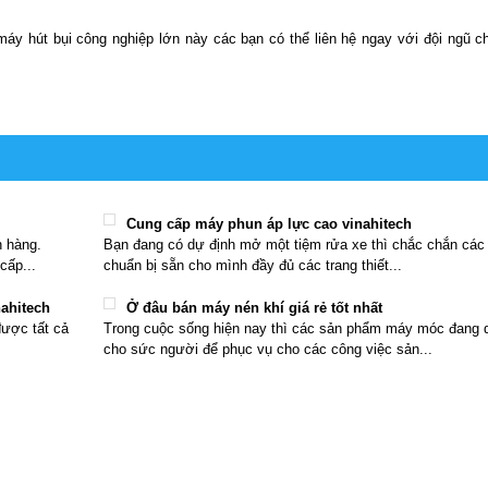
y hút bụi công nghiệp lớn này các bạn có thể liên hệ ngay với đội ngũ c
Cung cấp máy phun áp lực cao vinahitech
h hàng.
Bạn đang có dự định mở một tiệm rửa xe thì chắc chắn các
cấp...
chuẩn bị sẵn cho mình đầy đủ các trang thiết...
nahitech
Ở đâu bán máy nén khí giá rẻ tốt nhất
được tất cả
Trong cuộc sống hiện nay thì các sản phẩm máy móc đang d
cho sức người để phục vụ cho các công việc sản...