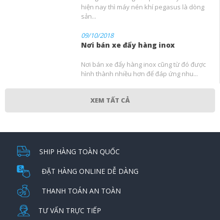
hiện nay thì máy nén khí pegasus là dòng
sản...
09/10/2018
Nơi bán xe đẩy hàng inox
Nơi bán xe đẩy hàng inox cũng từ đó được
hình thành nhiều hơn để đáp ứng nhu...
XEM TẤT CẢ
SHIP HÀNG TOÀN QUỐC
ĐẶT HÀNG ONLINE DỄ DÀNG
THANH TOÁN AN TOÀN
TƯ VẤN TRỰC TIẾP