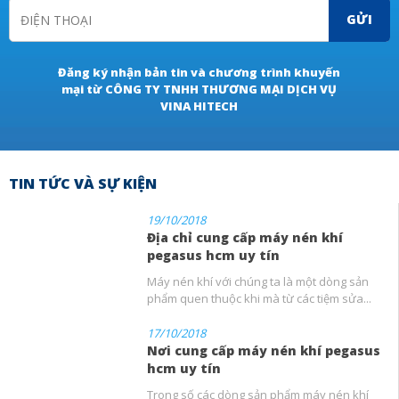
GỬI
Đăng ký nhận bản tin và chương trình khuyến
mại từ CÔNG TY TNHH THƯƠNG MẠI DỊCH VỤ
VINA HITECH
TIN TỨC VÀ SỰ KIỆN
19/10/2018
Địa chỉ cung cấp máy nén khí
pegasus hcm uy tín
Máy nén khí với chúng ta là một dòng sản
phẩm quen thuộc khi mà từ các tiệm sửa...
17/10/2018
Nơi cung cấp máy nén khí pegasus
hcm uy tín
Trong số các dòng sản phẩm máy nén khí