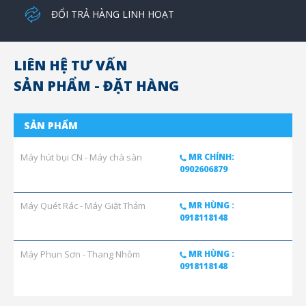
ĐỔI TRẢ HÀNG LINH HOẠT
LIÊN HỆ TƯ VẤN
SẢN PHẨM - ĐẶT HÀNG
SẢN PHẨM
Máy hút bụi CN - Máy chà sàn
MR CHÍNH:
0902606879
Máy Quét Rác - Máy Giặt Thảm
MR HÙNG :
0918118148
Máy Phun Sơn - Thang Nhôm
MR HÙNG :
0918118148