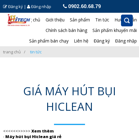
0902.60.68.79
Đăng ký
|
Đăng nhập
Trang chủ
Giới thiệu
Sản phẩm
Tin tức
Hướng dẫn
Chính sách bán hàng
Sản phẩm khuyến mãi
Sản phẩm bán chạy
Liên hệ
Đăng ký
Đăng nhập
trang chủ
tin tức
GIÁ MÁY HÚT BỤI
HICLEAN
<<<<<<>>>>>
Xem thêm
-
Máy hút bụi Hiclean giá rẻ