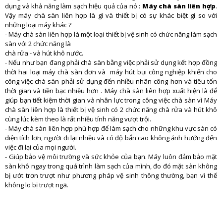
dụng và khả năng làm sạch hiệu quả của nó :
Máy chà sàn liên hợp
.
Vậy máy chà sàn liên hợp là gì và thiết bị có sự khác biệt gì so với
những loại máy khác ?
- Máy chà sàn liên hợp là một loại thiết bị vệ sinh có chức năng làm sạch
sàn với 2 chức năng là
chà rửa - và hút khô nước.
- Nếu như bạn đang phải chà sàn bằng việc phải sử dụng kết hợp đồng
thời hai loại máy chà sàn đơn và máy hút bụi công nghiệp khiến cho
công việc chà sàn phải sử dụng đến nhiều nhân công hơn và tiêu tốn
thời gian và tiền bạc nhiều hơn . Máy chà sàn liên hợp xuất hiện là để
giúp bạn tiết kiệm thời gian và nhân lực trong công việc chà sàn vì Máy
chà sàn liên hợp là thiết bị vệ sinh có 2 chức năng chà rửa và hút khô
cùng lúc kèm theo là rất nhiều tính năng vượt trội.
- Máy chà sàn liên hợp phù hợp để làm sạch cho những khu vực sàn có
diện tích lơn, người đi lại nhiều và có độ bẩn cao không ảnh hưởng đến
việc đi lại của mọi người.
- Giúp bảo vệ môi trường và sức khỏe của bạn. Máy luôn đảm bảo mặt
sàn khô ngay trong quá trình làm sạch của mình, đo đó mặt sàn không
bị ướt trơn trượt như phương pháp vệ sinh thông thường, bạn vì thế
không lo bị trượt ngã.