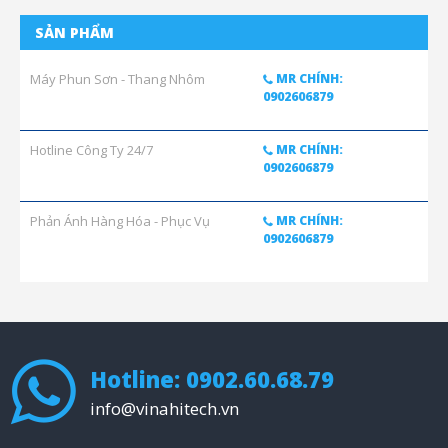
SẢN PHẨM
Máy Phun Sơn - Thang Nhôm
MR CHÍNH:
0902606879
Hotline Công Ty 24/7
MR CHÍNH:
0902606879
Phản Ánh Hàng Hóa - Phục Vụ
MR CHÍNH:
0902606879
Hotline: 0902.60.68.79
info@vinahitech.vn