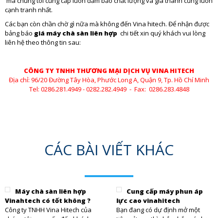
mà chúng tôi cung cấp luôn đảm bảo chất lượng và giá thành cũng luôn
cạnh tranh nhất.
Các bạn còn chần chờ gì nữa mà không đến Vina hitech. Để nhận được
bảng báo
giá máy chà sàn liên hợp
chi tiết xin quý khách vui lòng
liên hệ theo thông tin sau:
CÔNG TY TNHH THƯƠNG MẠI DỊCH VỤ VINA HITECH
Địa chỉ: 96/20 Đường Tây Hòa, Phước Long A, Quận 9, Tp. Hồ Chí Minh
Tel: 0286.281.4949 - 0282.282.4949 - Fax: 0286.283.4848
CÁC BÀI VIẾT KHÁC
Máy chà sàn liên hợp
Cung cấp máy phun áp
Vinahtech có tốt không ?
lực cao vinahitech
Công ty TNHH Vina Hitech của
Bạn đang có dự định mở một