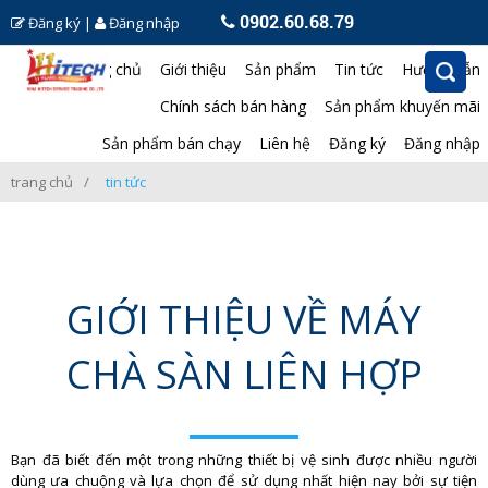
0902.60.68.79
Đăng ký
|
Đăng nhập
Trang chủ
Giới thiệu
Sản phẩm
Tin tức
Hướng dẫn
Chính sách bán hàng
Sản phẩm khuyến mãi
Sản phẩm bán chạy
Liên hệ
Đăng ký
Đăng nhập
trang chủ
tin tức
GIỚI THIỆU VỀ MÁY
CHÀ SÀN LIÊN HỢP
Bạn đã biết đến một trong những thiết bị vệ sinh được nhiều người
dùng ưa chuộng và lựa chọn để sử dụng nhất hiện nay bởi sự tiện