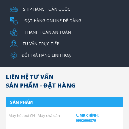
SHIP HÀNG TOÀN QUỐC
ĐẶT HÀNG ONLINE DỄ DÀNG
THANH TOÁN AN TOÀN
TƯ VẤN TRỰC TIẾP
ĐỔI TRẢ HÀNG LINH HOẠT
LIÊN HỆ TƯ VẤN
SẢN PHẨM - ĐẶT HÀNG
SẢN PHẨM
Máy hút bụi CN - Máy chà sàn
MR CHÍNH:
0902606879