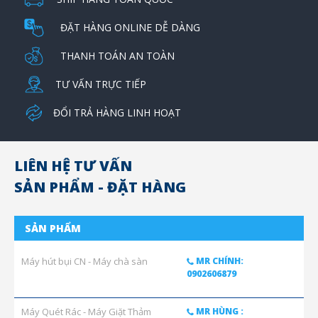
ĐẶT HÀNG ONLINE DỄ DÀNG
THANH TOÁN AN TOÀN
TƯ VẤN TRỰC TIẾP
ĐỔI TRẢ HÀNG LINH HOẠT
LIÊN HỆ TƯ VẤN
SẢN PHẨM - ĐẶT HÀNG
SẢN PHẨM
Máy hút bụi CN - Máy chà sàn
MR CHÍNH:
0902606879
Máy Quét Rác - Máy Giặt Thảm
MR HÙNG :