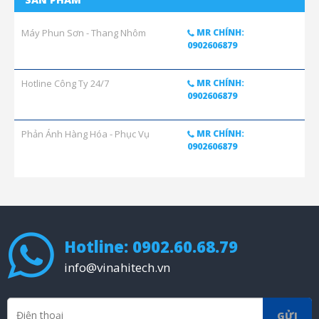
Máy Phun Sơn - Thang Nhôm
MR CHÍNH:
0902606879
Hotline Công Ty 24/7
MR CHÍNH:
0902606879
Phản Ánh Hàng Hóa - Phục Vụ
MR CHÍNH:
0902606879
Hotline: 0902.60.68.79
info@vinahitech.vn
GỬI