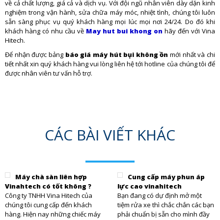
về cả chất lượng, giá cả và dịch vụ. Với đội ngũ nhân viên dày dặn kinh
nghiệm trong vận hành, sửa chữa máy móc, nhiệt tình, chúng tôi luôn
sẵn sàng phục vụ quý khách hàng mọi lúc mọi nơi 24/24. Do đó khi
khách hàng có nhu cầu về
May hut bui khong on
hãy đến với Vina
Hitech.
Để nhận được bảng
báo giá máy hút bụi không ồn
mới nhất và chi
tiết nhất xin quý khách hàng vui lòng liên hệ tới hotline của chúng tôi để
được nhân viên tư vấn hỗ trợ.
CÁC BÀI VIẾT KHÁC
Máy chà sàn liên hợp
Cung cấp máy phun áp
Vinahtech có tốt không ?
lực cao vinahitech
Công ty TNHH Vina Hitech của
Bạn đang có dự định mở một
chúng tôi cung cấp đến khách
tiệm rửa xe thì chắc chắn các bạn
hàng. Hiện nay những chiếc máy
phải chuẩn bị sẵn cho mình đầy