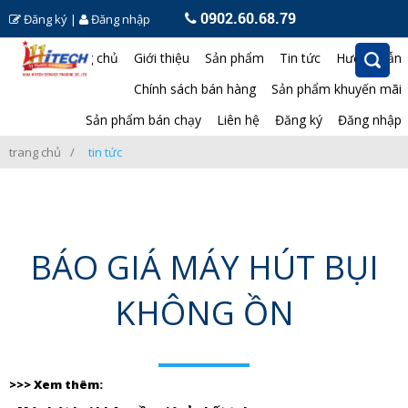
0902.60.68.79
Đăng ký
|
Đăng nhập
Trang chủ
Giới thiệu
Sản phẩm
Tin tức
Hướng dẫn
Chính sách bán hàng
Sản phẩm khuyến mãi
Sản phẩm bán chạy
Liên hệ
Đăng ký
Đăng nhập
trang chủ
tin tức
BÁO GIÁ MÁY HÚT BỤI
KHÔNG ỒN
>>> Xem thêm: