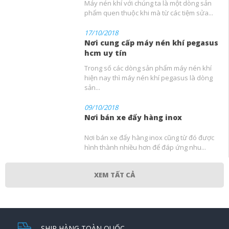
Máy nén khí với chúng ta là một dòng sản
phẩm quen thuộc khi mà từ các tiệm sửa...
17/10/2018
Nơi cung cấp máy nén khí pegasus
hcm uy tín
Trong số các dòng sản phẩm máy nén khí
hiện nay thì máy nén khí pegasus là dòng
sản...
09/10/2018
Nơi bán xe đẩy hàng inox
Nơi bán xe đẩy hàng inox cũng từ đó được
hình thành nhiều hơn để đáp ứng nhu...
XEM TẤT CẢ
SHIP HÀNG TOÀN QUỐC