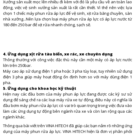
Xưởng sản xuất mọc lên nhiều đi kèm với đó là yêu cầu về an toàn lao
động, việc vệ sinh xưởng sản xuất là rất cần thiết. Vì thế nên việc lựa
chọn 1 chiếc máy phun rửa áp lực để vệ sinh, xịt rửa băng chuyền, sàn
nhà xưởng...Nên lựa chọn loại máy phun rửa áp lực có áp lực nước từ
180 đến 250 bar để xịt rửa nhanh chóng, sạch sẽ.
4. Ứng dụng xịt rửa tàu biển, xe rác, xe chuyên dụng
Thông thường với công việc đặc thù này cần một máy có áp lực nước
lớn trên 250bar.
Máy cao áp sử dụng điện 1 pha hoặc 3 pha tùy loại, tuy nhiên sử dụng
điện 3 pha giúp máy hoạt động ổn định hơn so với máy dùng điện 1
pha.
5. Ứng dụng cho khoa học kỹ thuật
Hiện nay các đầu bơm của máy phun áp lực đang được các kỹ sư sử
dụng để sáng chế ra các loại máy rửa xe tự động, điều này có nghĩa là
đầu bơm máy phun rửa áp lực có vai trò quan trọng trong việc đưa vào
làm các ứng dụng tự động bên ngành rửa xe và còn lan rộng qua các
ngành khác.
Thông qua bài viết trên VINA HITECH đã giúp các bạn nắm rõ những ứng
dụng của máy phun rửa áp lực. VINA HITECH hiện là đơn vị phân phối