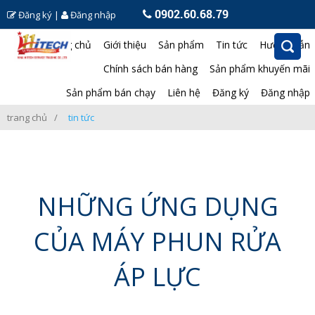
0902.60.68.79
Đăng ký
|
Đăng nhập
Trang chủ
Giới thiệu
Sản phẩm
Tin tức
Hướng dẫn
Chính sách bán hàng
Sản phẩm khuyến mãi
Sản phẩm bán chạy
Liên hệ
Đăng ký
Đăng nhập
trang chủ
tin tức
NHỮNG ỨNG DỤNG
CỦA MÁY PHUN RỬA
ÁP LỰC