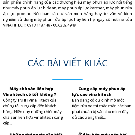
sản phẩm chính hãng của các thương hiệu máy phun áp lực nổi tiếng
như máy phun áp lực hiclean, máy phun áp lực karcher, máy phun rửa
áp lực promac...Nếu bạn cần tư vấn mua hàng hay tư vấn về kinh
nghiệm sử dụng máy phun rửa áp lực hãy liên hệ ngay số hotline của
VINA HITECH: 0918.118.148 - 08.6282 4949
CÁC BÀI VIẾT KHÁC
Máy chà sàn liên hợp
Cung cấp máy phun áp
Vinahtech có tốt không ?
lực cao vinahitech
Công ty TNHH Vina Hitech của
Bạn đang có dự định mở một
chúng tôi cung cấp đến khách
tiệm rửa xe thì chắc chắn các bạn
hàng. Hiện nay những chiếc máy
phải chuẩn bị sẵn cho mình đầy
chà sàn liên hợp vinahitech cung
đủ các trang thiết...
cấp...
Những thông tin cần biết
Ở đâu bán máy nén khí