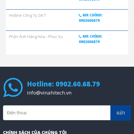
Hotline Công Ty 24/7
MR CHÍNH:
0902606879
Phản Ánh Hàng Hóa - Phục Vụ
MR CHÍNH:
0902606879
Hotline: 0902.60.68.79
info@vinahitech.vn
GỬI
CHÍNH SÁCH CỦA CHÚNG TÔI