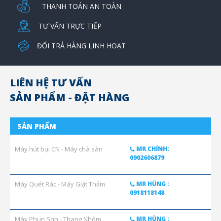
THANH TOÁN AN TOÀN
TƯ VẤN TRỰC TIẾP
ĐỔI TRẢ HÀNG LINH HOẠT
LIÊN HỆ TƯ VẤN
SẢN PHẨM - ĐẶT HÀNG
SẢN PHẨM
Máy hút bụi CN - Máy chà sàn
MR CHÍNH:
0902606879
Máy Quét Rác - Máy Giặt Thảm
MR HÙNG :
0918118148
Máy Phun Sơn - Thang Nhôm
MR HÙNG :