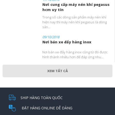
Nơi cung cấp máy nén khí pegasus
hcm uy tín
Trong số các dòng sản phẩm máy nén khí
hiện nay thì máy nén khí pegasus là dòng
sản...
09/10/2018
Nơi bán xe đẩy hàng inox
Nơi bán xe đẩy hàng inox cũng từ đó được
hình thành nhiều hơn để đáp ứng nhu...
XEM TẤT CẢ
SHIP HÀNG TOÀN QUỐC
ĐẶT HÀNG ONLINE DỄ DÀNG