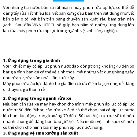
Với nhưng tia nước bắn ra rất mạnh máy phun rửa áp lực có thể dễ
dàng tẩy rửa rất nhiều loại vết bẩn cứng đầu bám trên vật dụng như vết
bẩn trên ô tô, vết bẩn trên băng chuyền sản xuất, rêu bám trên nền
gạch....Sau đây VINA HITECH sẽ giúp bạn nắm rõ những ứng dụng lớn
lao của máy phun rửa áp lực trong ngành vệ sinh công nghiệp.
1. Ứng dụng trong gia đình
Với 1 chiếc máy có áp lực phun nước dao động trong khoảng 40 đến 60
bar gia đình bạn đã có thể vệ sinh thoải mái những vật dụng hàng ngày
như rửa xe, rửa sàn nhà, sân, tưới cây.
Máy phun rửa áp lực dành cho gia đình có ưu điểm là gọn nhẹ, dễ dàng
di chuyển, giá thành rẻ
2. Ứng dụng trong ngành rửa xe
Nếu bạn cần rửa xe máy hãy chọn cho mình máy phun áp lực có áp lực
nước từ 50 đến 70bar, còn rửa xe ô tô có thể chọn loại có áp lực nước
lớn hơn dao động trong khoảng 70 đến 150 bar. Việc rửa xe sẽ trở nên
nhanh chóng dễ dàng hơn bao giờ hết. Nếu muốn vệ sinh sạch sẽ hơn
có thể chọn cho mình loại máy phun áp lực nước nóng.
3. Ứng dụng vệ sinh xưởng sản xuất