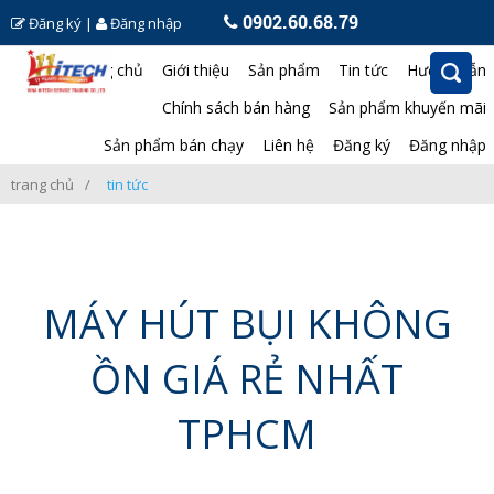
0902.60.68.79
Đăng ký
|
Đăng nhập
Trang chủ
Giới thiệu
Sản phẩm
Tin tức
Hướng dẫn
Chính sách bán hàng
Sản phẩm khuyến mãi
Sản phẩm bán chạy
Liên hệ
Đăng ký
Đăng nhập
trang chủ
tin tức
MÁY HÚT BỤI KHÔNG
ỒN GIÁ RẺ NHẤT
TPHCM