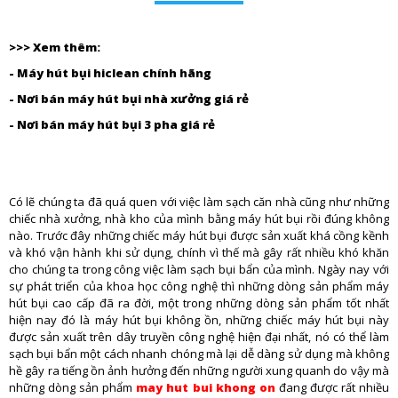
>>> Xem thêm:
-
Máy hút bụi hiclean chính hãng
-
Nơi bán máy hút bụi nhà xưởng giá rẻ
-
Nơi bán máy hút bụi 3 pha giá rẻ
Có lẽ chúng ta đã quá quen với việc làm sạch căn nhà cũng như những
chiếc nhà xưởng, nhà kho của mình bằng máy hút bụi rồi đúng không
nào. Trước đây những chiếc máy hút bụi được sản xuất khá cồng kềnh
và khó vận hành khi sử dụng, chính vì thế mà gây rất nhiều khó khăn
cho chúng ta trong công việc làm sạch bụi bẩn của mình. Ngày nay với
sự phát triển của khoa học công nghệ thì những dòng sản phẩm máy
hút bụi cao cấp đã ra đời, một trong những dòng sản phẩm tốt nhất
hiện nay đó là máy hút bụi không ồn, những chiếc máy hút bụi này
được sản xuất trên dây truyền công nghệ hiện đại nhất, nó có thể làm
sạch bụi bẩn một cách nhanh chóng mà lại dễ dàng sử dụng mà không
hề gây ra tiếng ồn ảnh hưởng đến những người xung quanh do vậy mà
những dòng sản phẩm
may hut bui khong on
đang được rất nhiều