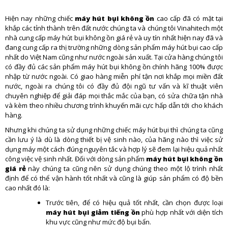
Hiện nay những chiếc
máy hút bụi không ồn
cao cấp đã có mặt tại
khắp các tỉnh thành trên đất nước chúng ta và chúng tôi Vinahitech một
nhà cung cấp máy hút bụi không ồn giá rẻ và uy tín nhất hiện nay đã và
đang cung cấp ra thị trường những dòng sản phẩm máy hút bụi cao cấp
nhất do Việt Nam cũng như nước ngoài sản xuất. Tại cửa hàng chúng tôi
có đầy đủ các sản phẩm máy hút bụi không ồn chính hãng 100% được
nhập từ nước ngoài. Có giao hàng miễn phí tận nơi khắp mọi miền đất
nước, ngoài ra chúng tôi có đầy đủ đội ngũ tư vấn và kĩ thuật viên
chuyên nghiệp để giải đáp mọi thắc mắc của bạn, có sửa chữa tận nhà
và kèm theo nhiều chương trình khuyến mãi cực hấp dẫn tới cho khách
hàng.
Nhưng khi chúng ta sử dụng những chiếc máy hút bụi thì chúng ta cũng
cần lưu ý là dù là dòng thiết bị vệ sinh nào, của hãng nào thì việc sử
dụng máy một cách đúng nguyên tắc và hợp lý sẽ đem lại hiệu quả nhất
công việc vệ sinh nhất. Đối với dòng sản phẩm
máy hút bụi không ồn
giá rẻ
này chúng ta cũng nên sử dụng chúng theo một lộ trình nhất
định để có thể vận hành tốt nhất và cũng là giúp sản phẩm có độ bền
cao nhất đó là:
Trước tiên, để có hiệu quả tốt nhất, cần chọn được loại
máy hút bụi giảm tiếng ồn
phù hợp nhất với diện tích
khu vực cũng như mức độ bụi bẩn.