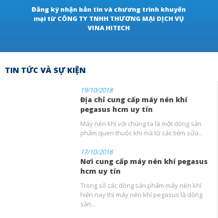
Đăng ký nhận bản tin và chương trình khuyến
mại từ CÔNG TY TNHH THƯƠNG MẠI DỊCH VỤ
VINA HITECH
TIN TỨC VÀ SỰ KIỆN
19/10/2018
Địa chỉ cung cấp máy nén khí
pegasus hcm uy tín
Máy nén khí với chúng ta là một dòng sản
phẩm quen thuộc khi mà từ các tiệm sửa...
17/10/2018
Nơi cung cấp máy nén khí pegasus
hcm uy tín
Trong số các dòng sản phẩm máy nén khí
hiện nay thì máy nén khí pegasus là dòng
sản...