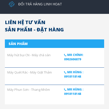
ĐỔI TRẢ HÀNG LINH HOẠT
LIÊN HỆ TƯ VẤN
SẢN PHẨM - ĐẶT HÀNG
SẢN PHẨM
Máy hút bụi CN - Máy chà sàn
MR CHÍNH:
0902606879
Máy Quét Rác - Máy Giặt Thảm
MR HÙNG :
0918118148
Máy Phun Sơn - Thang Nhôm
MR HÙNG :
0918118148