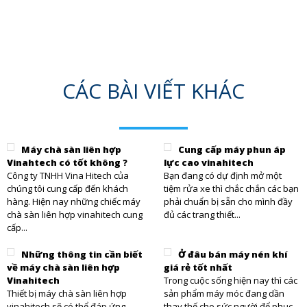
CÁC BÀI VIẾT KHÁC
Máy chà sàn liên hợp
Cung cấp máy phun áp
Vinahtech có tốt không ?
lực cao vinahitech
Công ty TNHH Vina Hitech của
Bạn đang có dự định mở một
chúng tôi cung cấp đến khách
tiệm rửa xe thì chắc chắn các bạn
hàng. Hiện nay những chiếc máy
phải chuẩn bị sẵn cho mình đầy
chà sàn liên hợp vinahitech cung
đủ các trang thiết...
cấp...
Những thông tin cần biết
Ở đâu bán máy nén khí
về máy chà sàn liên hợp
giá rẻ tốt nhất
Vinahitech
Trong cuộc sống hiện nay thì các
Thiết bị máy chà sàn liên hợp
sản phẩm máy móc đang dần
vinahitech sẽ có thể đáp ứng
thay thế cho sức người để phục