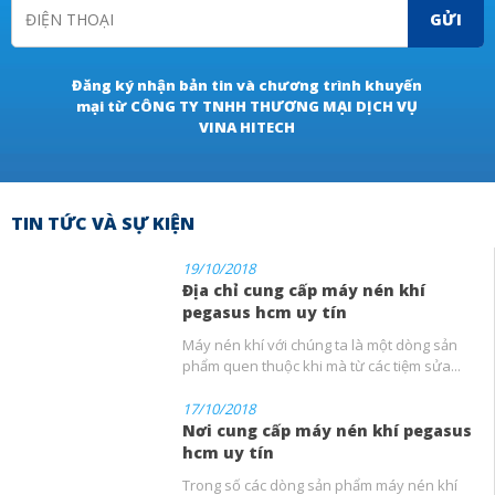
GỬI
Đăng ký nhận bản tin và chương trình khuyến
mại từ CÔNG TY TNHH THƯƠNG MẠI DỊCH VỤ
VINA HITECH
TIN TỨC VÀ SỰ KIỆN
19/10/2018
Địa chỉ cung cấp máy nén khí
pegasus hcm uy tín
Máy nén khí với chúng ta là một dòng sản
phẩm quen thuộc khi mà từ các tiệm sửa...
17/10/2018
Nơi cung cấp máy nén khí pegasus
hcm uy tín
Trong số các dòng sản phẩm máy nén khí