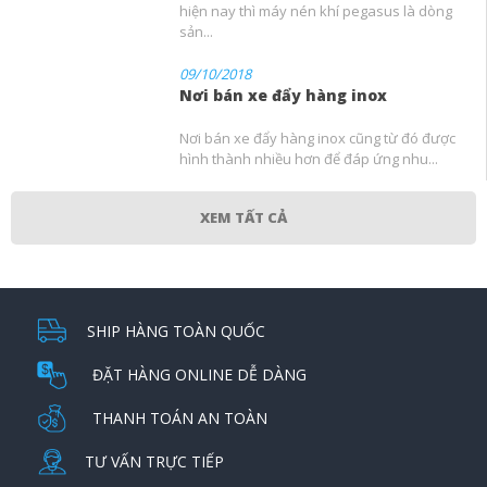
hiện nay thì máy nén khí pegasus là dòng
sản...
09/10/2018
Nơi bán xe đẩy hàng inox
Nơi bán xe đẩy hàng inox cũng từ đó được
hình thành nhiều hơn để đáp ứng nhu...
XEM TẤT CẢ
SHIP HÀNG TOÀN QUỐC
ĐẶT HÀNG ONLINE DỄ DÀNG
THANH TOÁN AN TOÀN
TƯ VẤN TRỰC TIẾP