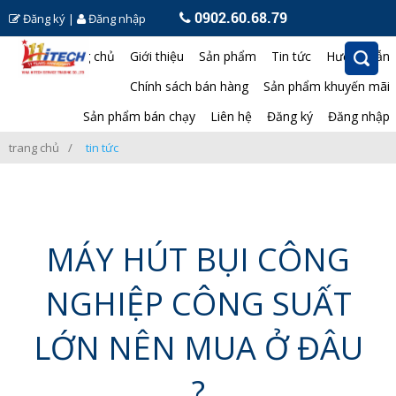
0902.60.68.79
Đăng ký
|
Đăng nhập
Trang chủ
Giới thiệu
Sản phẩm
Tin tức
Hướng dẫn
Chính sách bán hàng
Sản phẩm khuyến mãi
Sản phẩm bán chạy
Liên hệ
Đăng ký
Đăng nhập
trang chủ
tin tức
MÁY HÚT BỤI CÔNG
NGHIỆP CÔNG SUẤT
LỚN NÊN MUA Ở ĐÂU
?