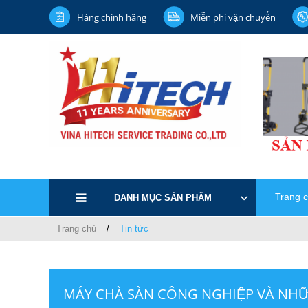
Hàng chính hãng
Miễn phí vận chuyển
Trang 
DANH MỤC SẢN PHẨM
Trang chủ
Tin tức
MÁY CHÀ SÀN CÔNG NGHIỆP VÀ NHỮ