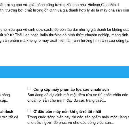
chất lượng cao và giá thành cũng tương đối cao như Hiclean,CleanMaid.
 thị trường bởi chất lượng ổn định và giá thành hợp lý đó là máy chà sàn cô
ho hiệu quả vệ sinh cực sạch, độ bền lâu dài nhưng giá thành lại không quá 
t xứ từ Thái Lan hoặc Italia thường có hình thức chuyên nghiệp, mang tính
ng sản phẩm mà không lo máy xuất hiện làm ảnh hưởng hình ảnh của công ty
Cung cấp máy phun áp lực cao vinahitech
h hàng.
Bạn đang có dự định mở một tiệm rửa xe thì chắc chắn các
cấp...
chuẩn bị sẵn cho mình đầy đủ các trang thiết...
nahitech
Ở đâu bán máy nén khí giá rẻ tốt nhất
được tất cả
Trong cuộc sống hiện nay thì các sản phẩm máy móc đang d
cho sức người để phục vụ cho các công việc sản...