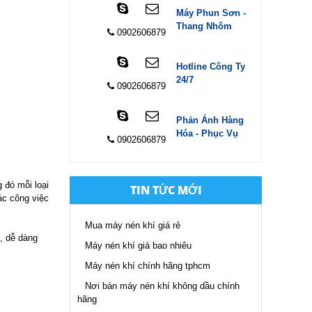
Máy Phun Sơn -
Thang Nhôm
0902606879
Hotline Công Ty
24/7
0902606879
Phản Ánh Hàng
Hóa - Phục Vụ
0902606879
 đó mỗi loại
TIN TỨC MỚI
ác công việc
Mua máy nén khí giá rẻ
, dễ dàng
Máy nén khí giá bao nhiêu
Máy nén khí chính hãng tphcm
Nơi bán máy nén khí không dầu chính
hãng