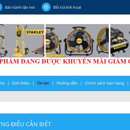
Bảo hành tận nơi
Đổi trả linh hoạt
chủ
Giới thiệu
Tin tức
Hướng dẫn
Chính sách bán hàng
|
|
|
|
|
NG ĐIỀU CẦN BIẾT