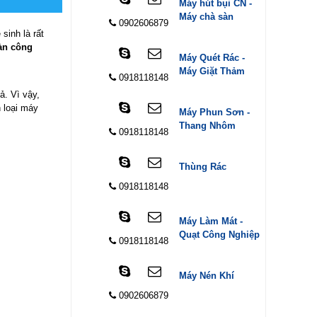
Máy hút bụi CN -
Máy chà sàn
0902606879
sinh là rất
àn công
Máy Quét Rác -
Máy Giặt Thảm
0918118148
ả. Vì vậy,
 loại máy
Máy Phun Sơn -
Thang Nhôm
0918118148
Thùng Rác
0918118148
Máy Làm Mát -
Quạt Công Nghiệp
0918118148
Máy Nén Khí
0902606879