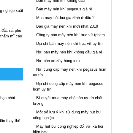
Bán máy nén khí không dầu
Bán máy nén khí pegasus giá rẻ
ng nghiệp xuất
Mua máy hút bụi gia đình ở đâu ?
Báo giá máy nén khí mới nhất 2018
đắt, rất phù
Công ty bán máy nén khí trục vít tphcm
 thẩm mĩ cao
.
Địa chỉ bán máy nén khí trục vít uy tín
Nơi bán máy nén khí không dầu giá rẻ
Nơi bán xe đẩy hàng inox
Nơi cung cấp máy nén khí pegasus hcm
uy tín
Địa chỉ cung cấp máy nén khí pegasus
hcm uy tín
Bí quyết mua máy chà sàn uy tín chất
 bạn phải
lượng.
Một số lưu ý khi sử dụng máy hút bụi
công nghiệp
ần thay thế
Máy hút bụi công nghiệp đối với xã hội
hiện nay