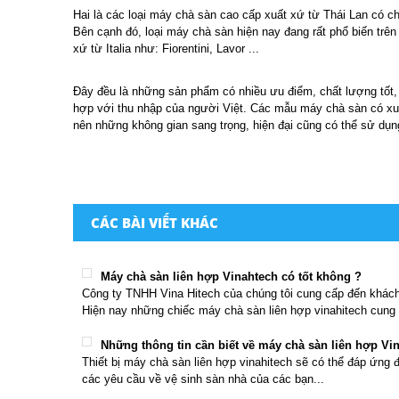
Hai là các loại máy chà sàn cao cấp xuất xứ từ Thái Lan có 
Bên cạnh đó, loại máy chà sàn hiện nay đang rất phổ biến trên
xứ từ Italia như: Fiorentini, Lavor ...
Đây đều là những sản phẩm có nhiều ưu điểm, chất lượng tốt, c
hợp với thu nhập của người Việt. Các mẫu máy chà sàn có xuấ
nên những không gian sang trọng, hiện đại cũng có thể sử dụ
CÁC BÀI VIẾT KHÁC
Máy chà sàn liên hợp Vinahtech có tốt không ?
Công ty TNHH Vina Hitech của chúng tôi cung cấp đến khác
Hiện nay những chiếc máy chà sàn liên hợp vinahitech cung 
Những thông tin cần biết về máy chà sàn liên hợp Vi
Thiết bị máy chà sàn liên hợp vinahitech sẽ có thể đáp ứng 
các yêu cầu về vệ sinh sàn nhà của các bạn...