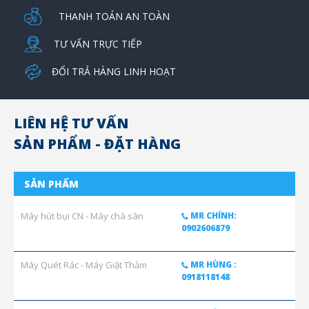
THANH TOÁN AN TOÀN
TƯ VẤN TRỰC TIẾP
ĐỔI TRẢ HÀNG LINH HOẠT
LIÊN HỆ TƯ VẤN
SẢN PHẨM - ĐẶT HÀNG
SẢN PHẨM
Máy hút bụi CN - Máy chà sàn
MR CHÍNH:
0902606879
Máy Quét Rác - Máy Giặt Thảm
MR HÙNG :
0918118148