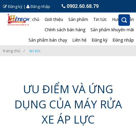
0902.60.68.79
Đăng ký
|
Đăng nhập
Trang chủ
Giới thiệu
Sản phẩm
Tin tức
Hướng dẫn
Chính sách bán hàng
Sản phẩm khuyến mãi
Sản phẩm bán chạy
Liên hệ
Đăng ký
Đăng nhập
trang chủ
tin tức
ƯU ĐIỂM VÀ ỨNG
DỤNG CỦA MÁY RỬA
XE ÁP LỰC