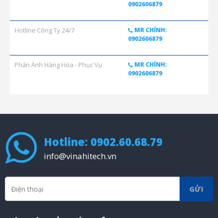
0902606879
Hotline Công Ty 24/7
MR CHÍNH:
0902606879
Phản Ánh Hàng Hóa - Phục Vụ
MR CHÍNH:
0902606879
Hotline: 0902.60.68.79
info@vinahitech.vn
GỬI