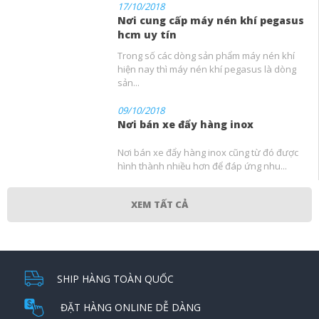
17/10/2018
Nơi cung cấp máy nén khí pegasus
hcm uy tín
Trong số các dòng sản phẩm máy nén khí
hiện nay thì máy nén khí pegasus là dòng
sản...
09/10/2018
Nơi bán xe đẩy hàng inox
Nơi bán xe đẩy hàng inox cũng từ đó được
hình thành nhiều hơn để đáp ứng nhu...
XEM TẤT CẢ
SHIP HÀNG TOÀN QUỐC
ĐẶT HÀNG ONLINE DỄ DÀNG