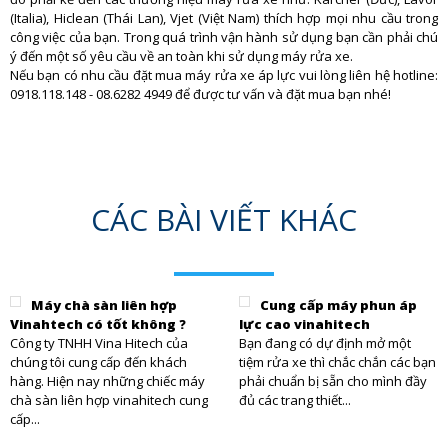
(Italia), Hiclean (Thái Lan), Vjet (Việt Nam) thích hợp mọi nhu cầu trong
công việc của bạn. Trong quá trình vận hành sử dụng bạn cần phải chú
ý đến một số yêu cầu về an toàn khi sử dụng máy rửa xe.
Nếu bạn có nhu cầu đặt mua máy rửa xe áp lực vui lòng liên hệ hotline:
0918.118.148 - 08.6282 4949 để được tư vấn và đặt mua bạn nhé!
CÁC BÀI VIẾT KHÁC
Máy chà sàn liên hợp
Cung cấp máy phun áp
Vinahtech có tốt không ?
lực cao vinahitech
Công ty TNHH Vina Hitech của
Bạn đang có dự định mở một
chúng tôi cung cấp đến khách
tiệm rửa xe thì chắc chắn các bạn
hàng. Hiện nay những chiếc máy
phải chuẩn bị sẵn cho mình đầy
chà sàn liên hợp vinahitech cung
đủ các trang thiết...
cấp...