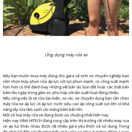
Ứng dụng máy rửa xe
Nếu bạn muốn mua máy dùng cho gara vệ sinh xe chuyên nghiệp bạn
nên chọn máy phun rửa áp lực với lực phun mạnh, có công suất mạnh
hơn hơn có thể đánh bay những vết bẩn do bùn đất hoặc các chất bẩn
bắm lâu ngày trong gầm xe, phù hợp với tần suất hoạt động nhiều.
Nếu công việc là xịt rửa tàu biển, xe rác, xe chuyên dụng bạn cần chọn
máy rửa xe áp lực có áp lực nước siêu cao áp công suất cực lớn có khả
năng tẩy rửa làm sạch các mảng bám bẩn lớn.
Một số loại máy rửa xe đang được ưu chuộng nhất hiện nay
Hiện nay VINA HITECH đang cung cấp trên thị trường rất nhiều may rua
xe ap luc khác nhau được rất nhiều gara yêu thích và sử dụng. Trong
đó phải kể đến các thương hiệu máy rửa xe như: Karcher (Đức), Lavor