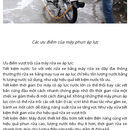
Các ưu điểm của máy phun áp lực
Ưu điểm vượt trội của máy rửa xe áp lực:
Tiết kiệm nước: So với việc rửa xe bằng máy rửa xe dây đai thông
thường thì rửa xe bằng may rua xe ap luc chỉ tiêu tốn lượng nước bằng
½ lượng nước sử dụng, như vậy hiệu quả tiết kiệm nước tối ưu.
Tiết kiệm thời gian: Do máy có áp lực nước lớn có thể thổi bay các vết
bẩn cứng đầu một cách nhanh chóng giúp nhờ đó thời gian rửa một
chiếc xe giảm thiểu đi một cách đáng kể. Không những thế máy phun áp
lực còn có thể rửa trôi các vết bẩn ở các vị trí khó thao tác như gầm xe,
bánh xe một cách dễ dàng, năng suất rửa xe tăng vọt. Như vậy vừa tiết
kiệm thời gian vừa cho hiệu quả rửa xe vượt trội
Tiết kiệm điện: Máy được thiết kế đầu bơm tiết kiệm điện năng cùng với
hiệu quả phun rửa cao, lượng nước tiêu thụ ít hơn, thời gian rửa xe
nhanh hơn giúp cho lượng điện năng tiêu thụ giảm đi đáng kể.