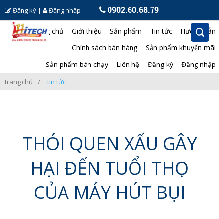
0902.60.68.79
Đăng ký
|
Đăng nhập
Trang chủ
Giới thiệu
Sản phẩm
Tin tức
Hướng dẫn
Chính sách bán hàng
Sản phẩm khuyến mãi
Sản phẩm bán chạy
Liên hệ
Đăng ký
Đăng nhập
trang chủ
tin tức
THÓI QUEN XẤU GÂY
HẠI ĐẾN TUỔI THỌ
CỦA MÁY HÚT BỤI