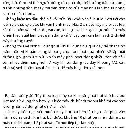
cũng hút được vì thế người dùng cần phải đọc kỹ hướng dẫn sử dụng,
tránh những đồ vật gây hại đến động cơ của máy như là vật quá nóng,
kim loại sắc nhọn...
- Không kiểm tra đầu chổi và vòi hút: Đầu chổi và vòi hút là 2 chi tiết cần
kiểm tra thật kỹ trước khi vận hành máy. Nếu 2 chi tiết này mà bị các loại
rác thải bám vào như tóc, vải vụn, len sợi...sẽ làm giảm lực hút của máy
khiến hiệu suất làm việc giảm đáng kể. Vì vậy bạn cần làm sạch 2 chi tiết
này thường xuyên
- Không chịu vệ sinh túi đựng bụi: Khi túi đựng bụi quá đầy dễ phát sinh
nấm mốc, vi khuẩn trong khoang chứa bụi, bụi quá nhiều sẽ lấp mất
đường gió, giảm lực hút, khiến máy phải hoạt động nhiều hơn và tiêu
tốn nhiều điện năng hơn. Vì vậy khi túi đựng rác đầy khoảng 1/2, cần
phải vệ sinh hoặc thay thế túi mới để máy hoạt động tốt hơn.
- Bạ đâu dùng đó: Tùy theo loại máy có khả năng hút bụi khô hay bụi
ướt mà sử dụng cho hợp lý. Chiếc máy chỉ hút được bụi khô thì các bạn
không nên sử dụng hút ở nơi ẩm ướt.
- Bật máy liên tục: Nếu muốn máy hút bụi bền lâu bạn cần phải vận
hành đúng cách. Khi hút bụi được khoảng 10 phút bạn nên dừng cho
máy nghỉ khoảng 1-2 phút sau đó mới tiếp tục làm việc.