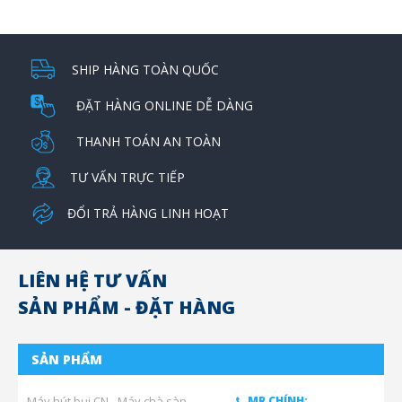
SHIP HÀNG TOÀN QUỐC
ĐẶT HÀNG ONLINE DỄ DÀNG
THANH TOÁN AN TOÀN
TƯ VẤN TRỰC TIẾP
ĐỔI TRẢ HÀNG LINH HOẠT
LIÊN HỆ TƯ VẤN
SẢN PHẨM - ĐẶT HÀNG
SẢN PHẨM
Máy hút bụi CN - Máy chà sàn
MR CHÍNH: