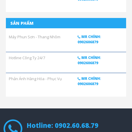
SẢN PHẨM
Máy Phun Sơn - Thang Nhôm
MR CHÍNH:
0902606879
Hotline Công Ty 24/7
MR CHÍNH:
0902606879
Phản Ánh Hàng Hóa - Phục Vụ
MR CHÍNH:
0902606879
Hotline: 0902.60.68.79