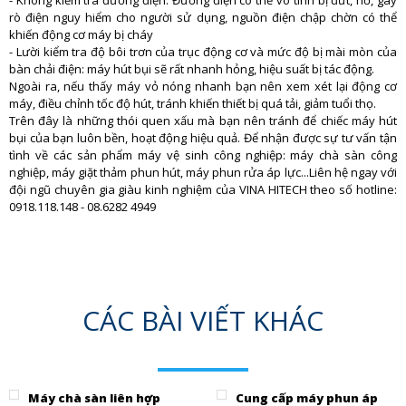
- Không kiểm tra đường điện: Đường điện có thể vô tình bị đứt, hở, gây
rò điện nguy hiểm cho người sử dụng, nguồn điện chập chờn có thể
khiến động cơ máy bị cháy
- Lười kiểm tra độ bôi trơn của trục động cơ và mức độ bị mài mòn của
bàn chải điện: máy hút bụi sẽ rất nhanh hỏng, hiệu suất bị tác động.
Ngoài ra, nếu thấy máy vỏ nóng nhanh bạn nên xem xét lại động cơ
máy, điều chỉnh tốc độ hút, tránh khiến thiết bị quá tải, giảm tuổi thọ.
Trên đây là những thói quen xấu mà bạn nên tránh để chiếc máy hút
bụi của bạn luôn bền, hoạt động hiệu quả. Để nhận được sự tư vấn tận
tình về các sản phẩm máy vệ sinh công nghiệp: máy chà sàn công
nghiệp, máy giặt thảm phun hút, máy phun rửa áp lực...Liên hệ ngay với
đội ngũ chuyên gia giàu kinh nghiệm của VINA HITECH theo số hotline:
0918.118.148 - 08.6282 4949
CÁC BÀI VIẾT KHÁC
Máy chà sàn liên hợp
Cung cấp máy phun áp