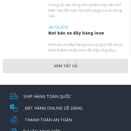
Trong số các dòng sản phẩm máy nén khí
hiện nay thì máy nén khí pegasus là dòng
sản...
09/10/2018
Nơi bán xe đẩy hàng inox
Nơi bán xe đẩy hàng inox cũng từ đó được
hình thành nhiều hơn để đáp ứng nhu...
XEM TẤT CẢ
SHIP HÀNG TOÀN QUỐC
ĐẶT HÀNG ONLINE DỄ DÀNG
THANH TOÁN AN TOÀN