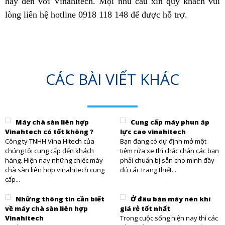
hãy đến với Vinahitech. Mọi nhu cầu xin quý khách vui
lòng liên hệ hotline 0918 118 148 để được hỗ trợ.
CÁC BÀI VIẾT KHÁC
Máy chà sàn liên hợp
Cung cấp máy phun áp
Vinahtech có tốt không ?
lực cao vinahitech
Công ty TNHH Vina Hitech của
Bạn đang có dự định mở một
chúng tôi cung cấp đến khách
tiệm rửa xe thì chắc chắn các bạn
hàng. Hiện nay những chiếc máy
phải chuẩn bị sẵn cho mình đầy
chà sàn liên hợp vinahitech cung
đủ các trang thiết...
cấp...
Những thông tin cần biết
Ở đâu bán máy nén khí
về máy chà sàn liên hợp
giá rẻ tốt nhất
Vinahitech
Trong cuộc sống hiện nay thì các