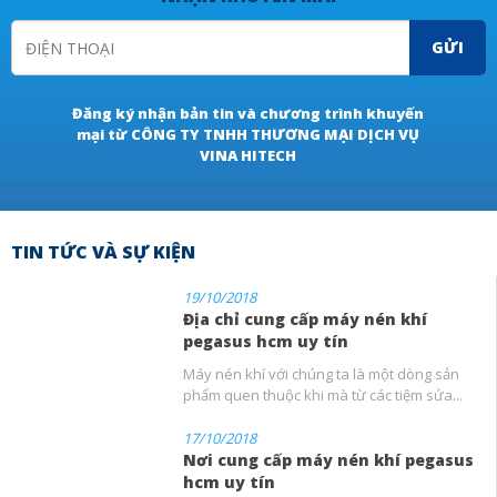
GỬI
Đăng ký nhận bản tin và chương trình khuyến
mại từ CÔNG TY TNHH THƯƠNG MẠI DỊCH VỤ
VINA HITECH
TIN TỨC VÀ SỰ KIỆN
19/10/2018
Địa chỉ cung cấp máy nén khí
pegasus hcm uy tín
Máy nén khí với chúng ta là một dòng sản
phẩm quen thuộc khi mà từ các tiệm sửa...
17/10/2018
Nơi cung cấp máy nén khí pegasus
hcm uy tín