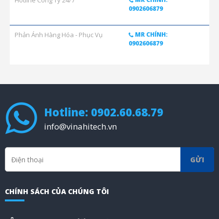
Hotline Công Ty 24/7
0902606879
Phản Ánh Hàng Hóa - Phục Vụ
MR CHÍNH:
0902606879
Hotline: 0902.60.68.79
info@vinahitech.vn
GỬI
CHÍNH SÁCH CỦA CHÚNG TÔI