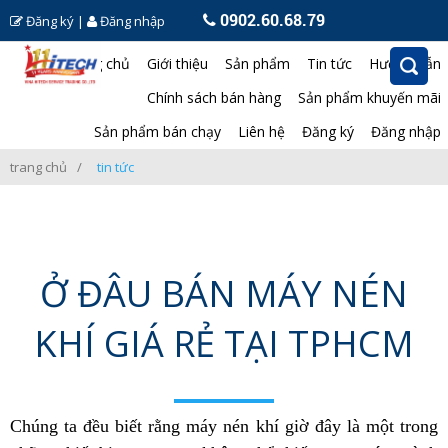
0902.60.68.79
Đăng ký
|
Đăng nhập
Trang chủ
Giới thiệu
Sản phẩm
Tin tức
Hướng dẫn
Chính sách bán hàng
Sản phẩm khuyến mãi
Sản phẩm bán chạy
Liên hệ
Đăng ký
Đăng nhập
trang chủ
tin tức
Ở ĐÂU BÁN MÁY NÉN
KHÍ GIÁ RẺ TẠI TPHCM
Chúng ta đều biết rằng máy nén khí giờ đây là một trong