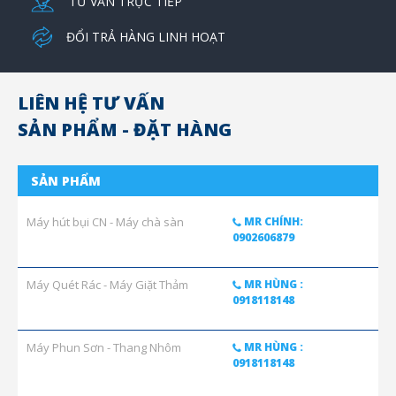
TƯ VẤN TRỰC TIẾP
ĐỔI TRẢ HÀNG LINH HOẠT
LIÊN HỆ TƯ VẤN
SẢN PHẨM - ĐẶT HÀNG
SẢN PHẨM
Máy hút bụi CN - Máy chà sàn
MR CHÍNH:
0902606879
Máy Quét Rác - Máy Giặt Thảm
MR HÙNG :
0918118148
Máy Phun Sơn - Thang Nhôm
MR HÙNG :
0918118148