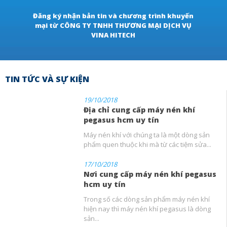
Đăng ký nhận bản tin và chương trình khuyến
mại từ CÔNG TY TNHH THƯƠNG MẠI DỊCH VỤ
VINA HITECH
TIN TỨC VÀ SỰ KIỆN
19/10/2018
Địa chỉ cung cấp máy nén khí
pegasus hcm uy tín
Máy nén khí với chúng ta là một dòng sản
phẩm quen thuộc khi mà từ các tiệm sửa...
17/10/2018
Nơi cung cấp máy nén khí pegasus
hcm uy tín
Trong số các dòng sản phẩm máy nén khí
hiện nay thì máy nén khí pegasus là dòng
sản...