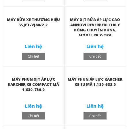
MÁY RỬA XE THƯƠNG HIỆU
MÁY XỊT RỬA ÁP LỰC CAO
V-JET-VJ80/2.2
ANNOVI REVERBERI ITALY
DÒNG CHUYÊN DỤNG,
MODEL 2K X-TRA
Liên hệ
Liên hệ
Chi tiết
Chi tiết
MÁY PHUN XỊT ÁP LỰC
MÁY PHUN ÁP LỰC KARCHER
KARCHER K5 COMPACT MÃ
K5 EU MÃ 1.180-633.0
1.630-750.0
Liên hệ
Liên hệ
Chi tiết
Chi tiết