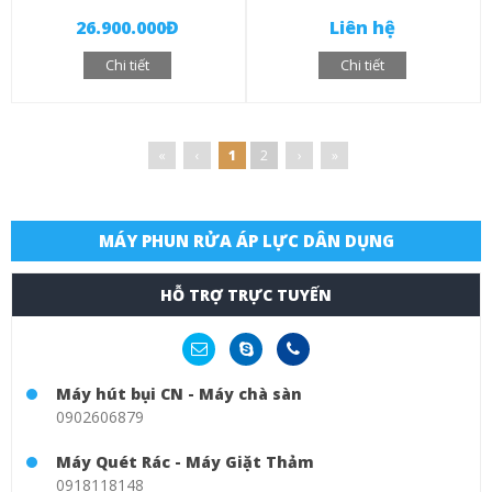
26.900.000Đ
Liên hệ
Chi tiết
Chi tiết
«
‹
1
2
›
»
MÁY PHUN RỬA ÁP LỰC DÂN DỤNG
HỖ TRỢ TRỰC TUYẾN
Máy hút bụi CN - Máy chà sàn
0902606879
Máy Quét Rác - Máy Giặt Thảm
0918118148