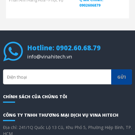
Phản Ánh Hàng Hóa - Phục Vụ
0902606879
Hotline: 0902.60.68.79
info@vinahitech.vn
GỬI
CHÍNH SÁCH CỦA CHÚNG TÔI
CÔNG TY TNHH THƯƠNG MẠI DỊCH VỤ VINA HITECH
Địa chỉ: 241/1Q Quốc Lộ 13 Cũ, Khu Phố 5, Phường Hiệp Bình, TP.
HCM