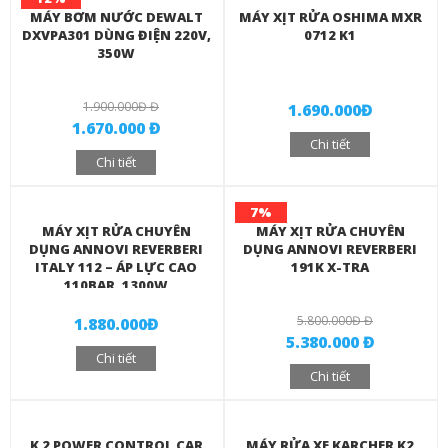
MÁY BƠM NƯỚC DEWALT
MÁY XỊT RỬA OSHIMA MXR
DXVPA301 DÙNG ĐIỆN 220V,
0712 K1
350W
1.900.000Đ Đ
1.690.000Đ
1.670.000 Đ
Chi tiết
Chi tiết
7%
MÁY XỊT RỬA CHUYÊN
MÁY XỊT RỬA CHUYÊN
DỤNG ANNOVI REVERBERI
DỤNG ANNOVI REVERBERI
ITALY 112 – ÁP LỰC CAO
191K X-TRA
110BAR, 1300W
5.800.000Đ Đ
1.880.000Đ
5.380.000 Đ
Chi tiết
Chi tiết
K 2 POWER CONTROL CAR
MÁY RỬA XE KARCHER K2