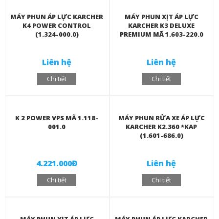
MÁY PHUN ÁP LỰC KARCHER
MÁY PHUN XỊT ÁP LỰC
K4 POWER CONTROL
KARCHER K3 DELUXE
(1.324-000.0)
PREMIUM MÃ 1.603-220.0
Liên hệ
Liên hệ
Chi tiết
Chi tiết
K 2 POWER VPS MÃ 1.118-
MÁY PHUN RỬA XE ÁP LỰC
001.0
KARCHER K2.360 *KAP
(1.601-686.0)
4.221.000Đ
Liên hệ
Chi tiết
Chi tiết