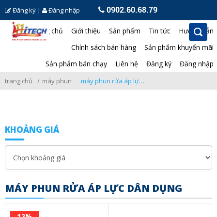
0902.60.68.79
Đăng ký
|
Đăng nhập
Trang chủ
Giới thiệu
Sản phẩm
Tin tức
Hướng dẫn
Chính sách bán hàng
Sản phẩm khuyến mãi
Sản phẩm bán chạy
Liên hệ
Đăng ký
Đăng nhập
trang chủ
máy phun rửa áp lực
máy phun rửa áp lực dân dụng
KHOẢNG GIÁ
MÁY PHUN RỬA ÁP LỰC DÂN DỤNG
12%