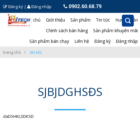
0902.60.68.79
Đăng ký
|
Đăng nhập
Trang chủ
Giới thiệu
Sản phẩm
Tin tức
Hướng dẫn
Chính sách bán hàng
Sản phẩm khuyến mãi
Sản phẩm bán chạy
Liên hệ
Đăng ký
Đăng nhập
trang chủ
tin tức
SJBJDGHSĐS
daDSHKLSDKSD