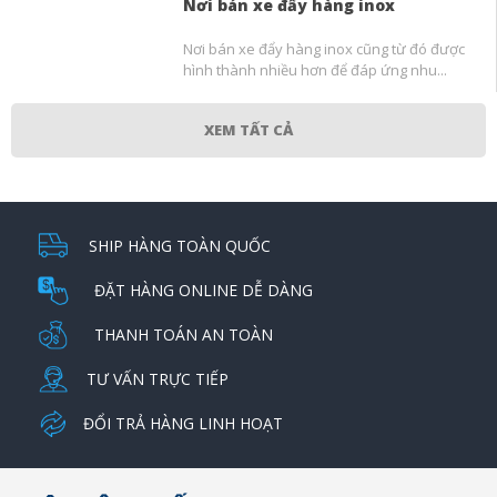
Nơi bán xe đẩy hàng inox
Nơi bán xe đẩy hàng inox cũng từ đó được
hình thành nhiều hơn để đáp ứng nhu...
XEM TẤT CẢ
SHIP HÀNG TOÀN QUỐC
ĐẶT HÀNG ONLINE DỄ DÀNG
THANH TOÁN AN TOÀN
TƯ VẤN TRỰC TIẾP
ĐỔI TRẢ HÀNG LINH HOẠT