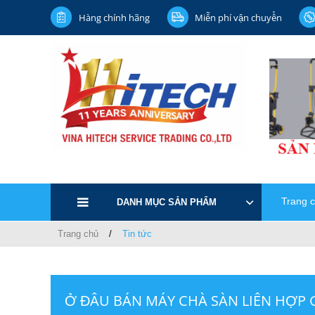
Hàng chính hãng
Miễn phí vận chuyển
Trang 
DANH MỤC SẢN PHẨM
Trang chủ
Tin tức
Ở ĐÂU BÁN MÁY CHÀ SÀN LIÊN HỢP G