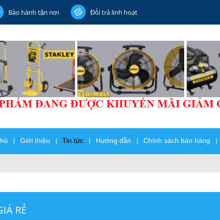
Bảo hành tận nơi
Đổi trả linh hoạt
chủ
Giới thiệu
Tin tức
Hướng dẫn
Chính sách bán hàng
|
|
|
|
|
IÁ RẺ