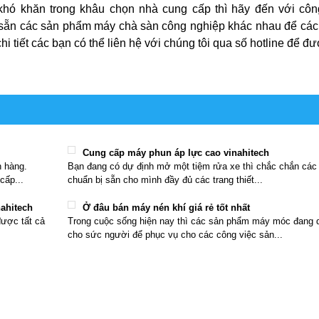
hó khăn trong khâu chọn nhà cung cấp thì hãy đến với cô
có sẵn các sản phẩm máy chà sàn công nghiệp khác nhau để các
i tiết các bạn có thể liên hệ với chúng tôi qua số hotline để đư
Cung cấp máy phun áp lực cao vinahitech
h hàng.
Bạn đang có dự định mở một tiệm rửa xe thì chắc chắn các
cấp...
chuẩn bị sẵn cho mình đầy đủ các trang thiết...
nahitech
Ở đâu bán máy nén khí giá rẻ tốt nhất
được tất cả
Trong cuộc sống hiện nay thì các sản phẩm máy móc đang d
cho sức người để phục vụ cho các công việc sản...