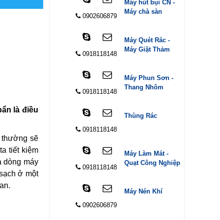
Máy hút bụi CN -
Máy chà sàn
0902606879
Máy Quét Rác -
Máy Giặt Thảm
0918118148
Máy Phun Sơn -
Thang Nhôm
0918118148
ẩn là điều
Thùng Rác
0918118148
g thường sẽ
a tiết kiệm
Máy Làm Mát -
là dòng máy
Quạt Công Nghiệp
0918118148
 sạch ở một
an.
Máy Nén Khí
0902606879