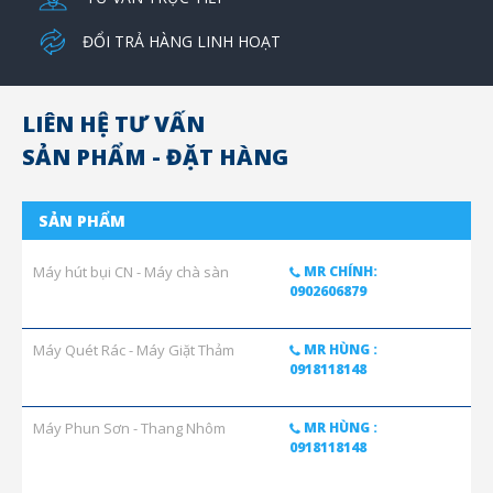
ĐỔI TRẢ HÀNG LINH HOẠT
LIÊN HỆ TƯ VẤN
SẢN PHẨM - ĐẶT HÀNG
SẢN PHẨM
Máy hút bụi CN - Máy chà sàn
MR CHÍNH:
0902606879
Máy Quét Rác - Máy Giặt Thảm
MR HÙNG :
0918118148
Máy Phun Sơn - Thang Nhôm
MR HÙNG :
0918118148