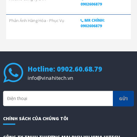
0902606879
Phản Ánh Hàng Hóa - Phục Vụ
MR CHÍNH:
0902606879
Hotline: 0902.60.68.79
info@vinahitech.vn
GỬI
CHÍNH SÁCH CỦA CHÚNG TÔI