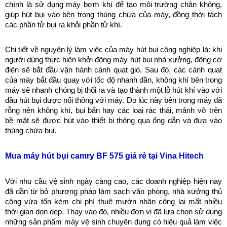
chính là sử dụng máy bơm khí để tạo môi trường chân không, 
giúp hút bụi vào bên trong thùng chứa của máy, đồng thời tách 
các phần tử bụi ra khỏi phần tử khí.
Chi tiết về nguyên lý làm việc của máy hút bụi công nghiệp là: khi 
người dùng thực hiện khởi động máy hút bụi nhà xưởng, động cơ 
điện sẽ bắt đầu vận hành cánh quạt gió. Sau đó, các cánh quạt 
của máy bắt đầu quay với tốc độ nhanh dần, không khí bên trong 
máy sẽ nhanh chóng bị thổi ra và tạo thành một lỗ hút khí vào với 
đầu hút bụi được nối thông với máy. Do lúc này bên trong máy đã 
rỗng nên không khí, bụi bẩn hay các loại rác thải, mảnh vỡ trên 
bề mặt sẽ được hút vào thiết bị thông qua ống dẫn và đưa vào 
thùng chứa bụi.
Mua máy hút bụi camry BF 575 giá rẻ tại Vina Hitech
Với nhu cầu vệ sinh ngày càng cao, các doanh nghiệp hiện nay 
đã dần từ bỏ phương pháp làm sạch văn phòng, nhà xưởng thủ 
công vừa tốn kém chi phí thuê mướn nhân công lại mất nhiều 
thời gian dọn dẹp. Thay vào đó, nhiều đơn vị đã lựa chọn sử dụng 
những sản phẩm máy vệ sinh chuyên dụng có hiệu quả làm việc 