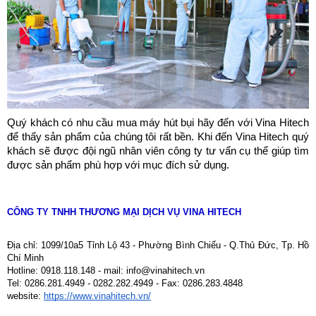
Quý khách có nhu cầu mua máy hút bụi hãy đến với Vina Hitech 
để thấy sản phẩm của chúng tôi rất bền. Khi đến Vina Hitech quý 
khách sẽ được đội ngũ nhân viên công ty tư vấn cụ thể giúp tìm 
được sản phẩm phù hợp với mục đích sử dụng.
CÔNG TY TNHH THƯƠNG MẠI DỊCH VỤ VINA HITECH
Địa chỉ: 1099/10a5 Tỉnh Lộ 43 - Phường Bình Chiểu - Q.Thủ Đức, Tp. Hồ 
Chí Minh
Hotline: 0918.118.148 - mail: info@vinahitech.vn
Tel: 0286.281.4949 - 0282.282.4949 - Fax: 0286.283.4848
website: 
https://www.vinahitech.vn/