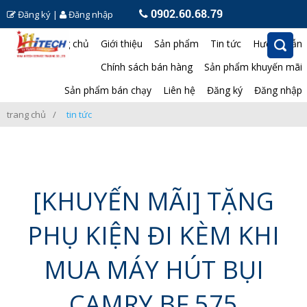
0902.60.68.79
Đăng ký
|
Đăng nhập
Trang chủ
Giới thiệu
Sản phẩm
Tin tức
Hướng dẫn
Chính sách bán hàng
Sản phẩm khuyến mãi
Sản phẩm bán chạy
Liên hệ
Đăng ký
Đăng nhập
trang chủ
tin tức
[KHUYẾN MÃI] TẶNG
PHỤ KIỆN ĐI KÈM KHI
MUA MÁY HÚT BỤI
CAMRY BF 575