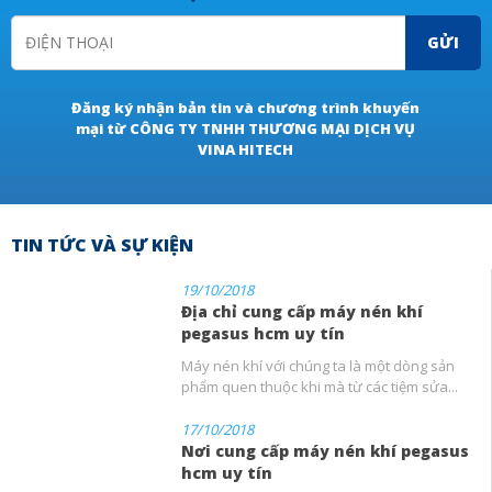
GỬI
Đăng ký nhận bản tin và chương trình khuyến
mại từ CÔNG TY TNHH THƯƠNG MẠI DỊCH VỤ
VINA HITECH
TIN TỨC VÀ SỰ KIỆN
19/10/2018
Địa chỉ cung cấp máy nén khí
pegasus hcm uy tín
Máy nén khí với chúng ta là một dòng sản
phẩm quen thuộc khi mà từ các tiệm sửa...
17/10/2018
Nơi cung cấp máy nén khí pegasus
hcm uy tín