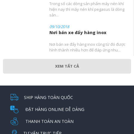
Trong số các dòng sản phẩm máy nén khí
hiện nay thì máy nén khí pegasus là dòng
sản...
09/10/2018
Nơi bán xe đẩy hàng inox
Nơi bán xe đẩy hàng inox cũng từ đó được
hình thành nhiều hơn để đáp ứng nhu...
XEM TẤT CẢ
SHIP HÀNG TOÀN QUỐC
ĐẶT HÀNG ONLINE DỄ DÀNG
THANH TOÁN AN TOÀN
TƯ VẤN TRỰC TIẾP