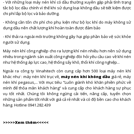
- Với những loại máy nén khí có dầu thường xuyên gặp phải tình trạng
tắc bộ lọc dầu chính vì thế khi sử dụng loại không dầu sẽ tiết kiệm được
chi phí lắp bộ lọc và bảo dưỡng.
- Không cần tốn chi phí cho phụ kiện như bộ lọc khí do máy không sử
dụng dầu nên chất lượng khí hoàn toàn được đảm bảo
- Khí thải ra ngoài môi trường không gây hại góp phần bảo vệ sức khỏe
người sử dụng.
Máy nén khí công nghiệp cho ra lượng khí nén nhiều hơn nên sử dụng
nhiều trong ngành sản xuất công nghiệp đòi hỏi yêu cầu cao về khí nén
như hệ thống áp lực cao, hệ thống sấy khô, thổi khí công nghiệp...
Ngoài ra công ty Vinahitech còn cung cấp hơn 500 loại máy nén khí
khác như : máy nén khí trục vít,
máy nén khí không dầu
giá rẻ, máy
nén khí pegasus,... Với mục tiêu “Luôn giành khó khăn phiền phức về
mình để thỏa mãn khách hàng” và cung cấp cho khách hàng sự phục
vụ tốt nhất. Chúng tôi không ngừng cải tiến, nâng cấp, tuyển chọn
những sản phẩm tốt nhất với giá cả rẻ nhất và có độ bền cao cho khách
hàng. Hotline 0941.282.439
>>>>>Xem thêm<<<<<