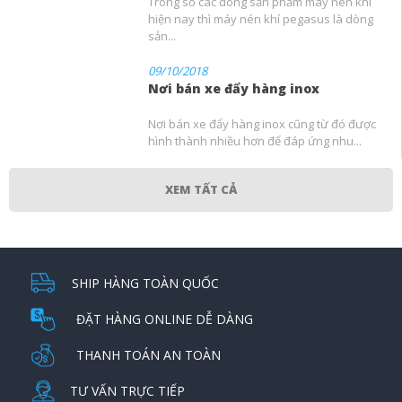
Trong số các dòng sản phẩm máy nén khí
hiện nay thì máy nén khí pegasus là dòng
sản...
09/10/2018
Nơi bán xe đẩy hàng inox
Nơi bán xe đẩy hàng inox cũng từ đó được
hình thành nhiều hơn để đáp ứng nhu...
XEM TẤT CẢ
SHIP HÀNG TOÀN QUỐC
ĐẶT HÀNG ONLINE DỄ DÀNG
THANH TOÁN AN TOÀN
TƯ VẤN TRỰC TIẾP