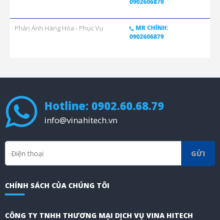
0902606879
Phản Ánh Hàng Hóa - Phục Vụ
MR CHÍNH:
0902606879
Hotline: 0902.60.68.79
info@vinahitech.vn
GỬI
CHÍNH SÁCH CỦA CHÚNG TÔI
CÔNG TY TNHH THƯƠNG MẠI DỊCH VỤ VINA HITECH