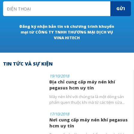
GỬI
Đăng ký nhận bản tin và chương trình khuyến
mại từ CÔNG TY TNHH THƯƠNG MẠI DỊCH VỤ
VINA HITECH
TIN TỨC VÀ SỰ KIỆN
19/10/2018
Địa chỉ cung cấp máy nén khí
pegasus hcm uy tín
Máy nén khí với chúng ta là một dòng sản
phẩm quen thuộc khi mà từ các tiệm sửa...
17/10/2018
Nơi cung cấp máy nén khí pegasus
hcm uy tín