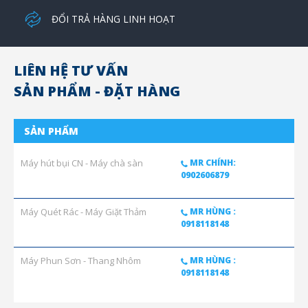
ĐỔI TRẢ HÀNG LINH HOẠT
LIÊN HỆ TƯ VẤN
SẢN PHẨM - ĐẶT HÀNG
SẢN PHẨM
Máy hút bụi CN - Máy chà sàn
MR CHÍNH:
0902606879
Máy Quét Rác - Máy Giặt Thảm
MR HÙNG :
0918118148
Máy Phun Sơn - Thang Nhôm
MR HÙNG :
0918118148