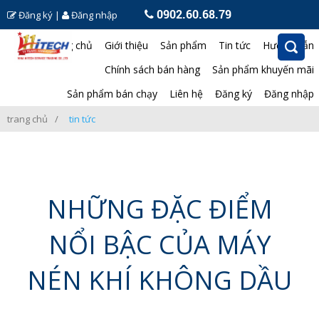
0902.60.68.79
Đăng ký
|
Đăng nhập
Trang chủ
Giới thiệu
Sản phẩm
Tin tức
Hướng dẫn
Chính sách bán hàng
Sản phẩm khuyến mãi
Sản phẩm bán chạy
Liên hệ
Đăng ký
Đăng nhập
trang chủ
tin tức
NHỮNG ĐẶC ĐIỂM
NỔI BẬC CỦA MÁY
NÉN KHÍ KHÔNG DẦU