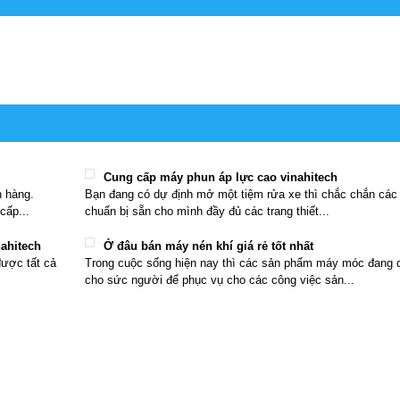
Cung cấp máy phun áp lực cao vinahitech
h hàng.
Bạn đang có dự định mở một tiệm rửa xe thì chắc chắn các
cấp...
chuẩn bị sẵn cho mình đầy đủ các trang thiết...
nahitech
Ở đâu bán máy nén khí giá rẻ tốt nhất
được tất cả
Trong cuộc sống hiện nay thì các sản phẩm máy móc đang d
cho sức người để phục vụ cho các công việc sản...