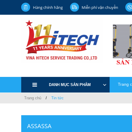
Hàng chính hãng
Miễn phí vận chuyển
Trang 
DANH MỤC SẢN PHẨM
Trang chủ
Tin tức
ASSASSA