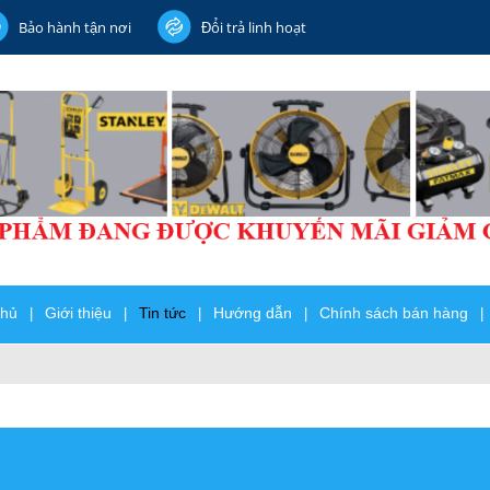
Bảo hành tận nơi
Đổi trả linh hoạt
chủ
Giới thiệu
Tin tức
Hướng dẫn
Chính sách bán hàng
|
|
|
|
|