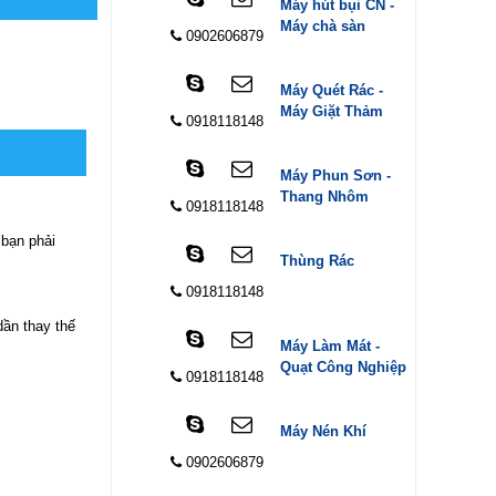
Máy hút bụi CN -
Máy chà sàn
0902606879
Máy Quét Rác -
Máy Giặt Thảm
0918118148
Máy Phun Sơn -
Thang Nhôm
0918118148
 bạn phải
Thùng Rác
0918118148
ần thay thế
Máy Làm Mát -
Quạt Công Nghiệp
0918118148
Máy Nén Khí
0902606879