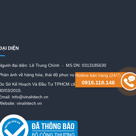
ĐẠI DIỆN
Người đại diện: Lê Trung Chính - MS DN: 0313185630
Phản ánh về hàng hóa, thái độ phục vụ: 0902.60.68.79
Hotline bán hàng (24/7)
0918.118.148
Do Sở Kế Hoạch Và Đầu Tư TPHCM cấp ngày :
30/03/2015.
Email: info@vinahitech.vn
Website: vinahitech.vn