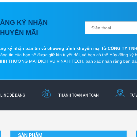
ĂNG KÝ NHẬN
HUYẾN MÃI
ng ký nhận bản tin và chương trình khuyến mại từ CÔNG TY T
ông tin của bạn sẽ được giữ kín tuyệt đối, và bạn có thể Hủy đăng ký
HH THƯƠNG MẠI DỊCH VỤ VINA HITECH, bạn xác nhận rằng bạn đã đọ
LINE DỄ DÀNG
THANH TOÁN AN TOÀN
TƯ 
SẢN PHẨM