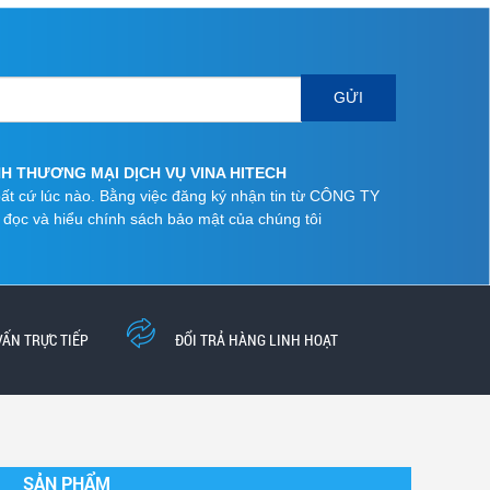
GỬI
NHH THƯƠNG MẠI DỊCH VỤ VINA HITECH
 bất cứ lúc nào. Bằng việc đăng ký nhận tin từ CÔNG TY
c và hiểu chính sách bảo mật của chúng tôi
VẤN TRỰC TIẾP
ĐỔI TRẢ HÀNG LINH HOẠT
SẢN PHẨM