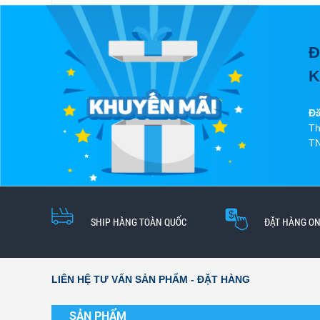
Đ
K
Đă
Th
TN
SHIP HÀNG TOÀN QUỐC
ĐẶT HÀNG ON
LIÊN HỆ TƯ VẤN SẢN PHẨM - ĐẶT HÀNG
SẢN PHẨM