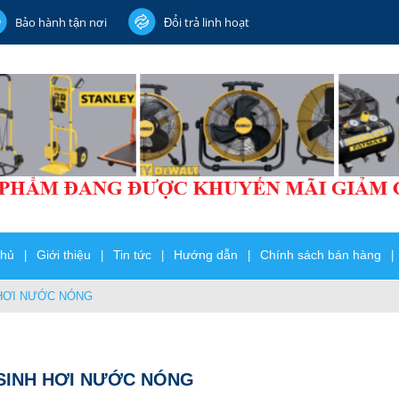
Bảo hành tận nơi
Đổi trả linh hoạt
chủ
Giới thiệu
Tin tức
Hướng dẫn
Chính sách bán hàng
|
|
|
|
|
HƠI NƯỚC NÓNG
SINH HƠI NƯỚC NÓNG