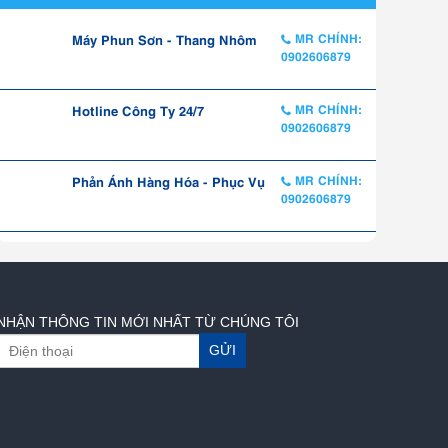
Máy Phun Sơn - Thang Nhôm
MR CHÍNH:
0902606879
Hotline Công Ty 24/7
MR CHÍNH:
0902606879
Phản Ánh Hàng Hóa - Phục Vụ
MR CHÍNH:
0902606879
NHẬN THÔNG TIN MỚI NHẤT TỪ CHÚNG TÔI
GỬI