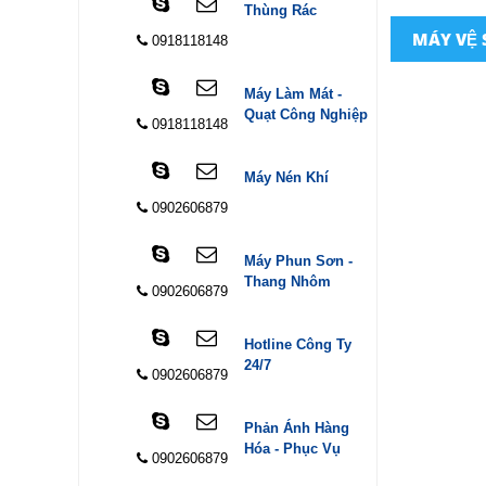
Thùng Rác
MÁY VỆ 
0918118148
Máy Làm Mát -
Quạt Công Nghiệp
0918118148
Máy Nén Khí
0902606879
Máy Phun Sơn -
Thang Nhôm
0902606879
Hotline Công Ty
24/7
0902606879
Phản Ánh Hàng
Hóa - Phục Vụ
0902606879