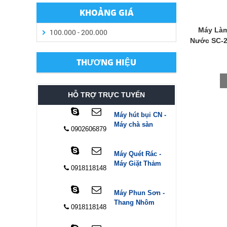
KHOẢNG GIÁ
Máy Làm
100.000 - 200.000
Nước SC-
THƯƠNG HIỆU
HỖ TRỢ TRỰC TUYẾN
Máy hút bụi CN -
Máy chà sàn
0902606879
Máy Quét Rác -
Máy Giặt Thảm
0918118148
Máy Phun Sơn -
Thang Nhôm
0918118148