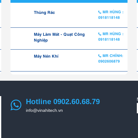
Thùng Rác
MR HÙNG :
0918118148
Máy Làm Mát - Quạt Công
MR HÙNG :
0918118148
Nghiệp
Máy Nén Khí
MR CHÍNH:
0902606879
Hotline 0902.60.68.79
info@vinahitech.vn