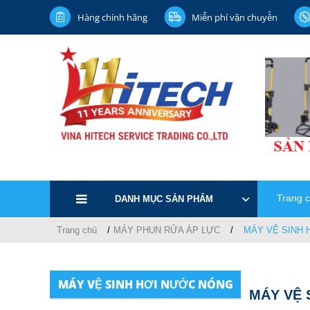
Hàng chính hãng
Miễn phí vận chuyển
Trang 
DANH MỤC SẢN PHẨM
Trang chủ
MÁY PHUN RỬA ÁP LỰC
MÁY VỆ SINH 
MÁY VỆ SINH HƠI NƯỚC NÓNG
MÁY VỆ 