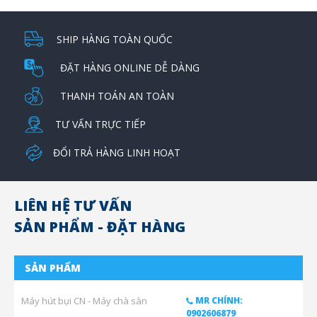
SHIP HÀNG TOÀN QUỐC
ĐẶT HÀNG ONLINE DỄ DÀNG
THANH TOÁN AN TOÀN
TƯ VẤN TRỰC TIẾP
ĐỔI TRẢ HÀNG LINH HOẠT
LIÊN HỆ TƯ VẤN
SẢN PHẨM - ĐẶT HÀNG
SẢN PHẨM
Máy hút bụi CN - Máy chà sàn
MR CHÍNH:
0902606879