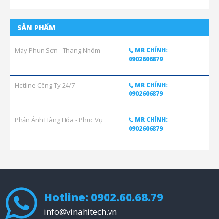
SẢN PHẨM
Máy Phun Sơn - Thang Nhôm
MR CHÍNH:
0902606879
Hotline Công Ty 24/7
MR CHÍNH:
0902606879
Phản Ánh Hàng Hóa - Phục Vụ
MR CHÍNH:
0902606879
Hotline: 0902.60.68.79
info@vinahitech.vn