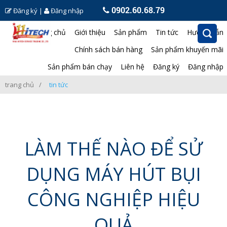
0902.60.68.79
Đăng ký
|
Đăng nhập
Trang chủ
Giới thiệu
Sản phẩm
Tin tức
Hướng dẫn
Chính sách bán hàng
Sản phẩm khuyến mãi
Sản phẩm bán chạy
Liên hệ
Đăng ký
Đăng nhập
trang chủ
tin tức
LÀM THẾ NÀO ĐỂ SỬ
DỤNG MÁY HÚT BỤI
CÔNG NGHIỆP HIỆU
QUẢ