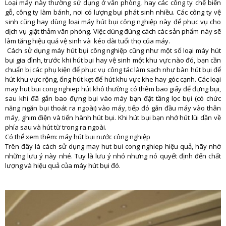
Loại máy này thường sử dụng ở văn phòng, hay các công ty chế biến
gỗ, công ty làm bánh, nơi có lượng bụi phát sinh nhiều. Các công ty vệ
sinh cũng hay dùng loại máy hút bụi công nghiệp này để phục vụ cho
dịch vụ giặt thảm văn phòng. Việc dùng đúng cách các sản phẩm này sẽ
làm tăng hiệu quả vệ sinh và kéo dài tuổi thọ của máy.
Cách sử dụng máy hút bụi công nghiệp cũng như một số loại máy hút
bụi gia đình, trước khi hút bụi hay vệ sinh một khu vực nào đó, bạn cần
chuẩn bị các phụ kiện để phục vụ công tác làm sạch như bàn hút bụi để
hút khu vực rộng, ống hút kẹt để hút khu vực khe hay góc cạnh. Các loại
may hut bui cong nghiep hút khô thường có thêm bao giấy để đựng bụi,
sau khi đã gắn bao đựng bụi vào máy bạn đặt tầng lọc bụi (có chức
năng ngăn bụi thoát ra ngoài) vào máy, tiếp đó gắn đầu máy vào thân
máy, ghim điện và tiến hành hút bụi. Khi hút bụi bạn nhớ hút lùi dần về
phía sau và hút từ trong ra ngoài.
Có thể xem thêm: máy hút bụi nước công nghiệp
Trên đây là cách sử dụng may hut bui cong nghiep hiệu quả, hãy nhớ
những lưu ý này nhé. Tuy là lưu ý nhỏ nhưng nó quyết định đến chất
lượng và hiệu quả của máy hút bụi đó.