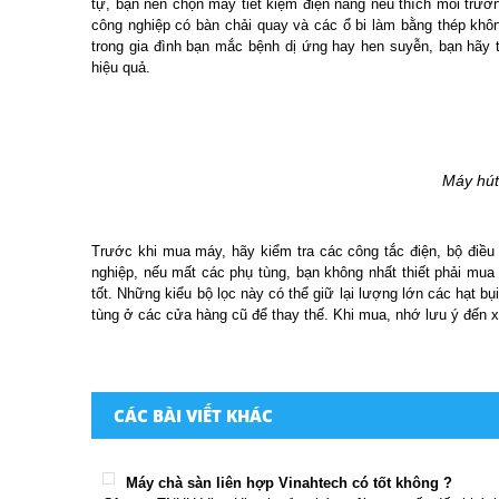
tự, bạn nên chọn máy tiết kiệm điện năng nếu thích môi trườ
công nghiệp có bàn chải quay và các ổ bi làm bằng thép khôn
trong gia đình bạn mắc bệnh dị ứng hay hen suyễn, bạn hãy 
hiệu quả.
Máy hút
Trước khi mua máy, hãy kiểm tra các công tắc điện, bộ điề
nghiệp, nếu mất các phụ tùng, bạn không nhất thiết phải mua
tốt. Những kiểu bộ lọc này có thể giữ lại lượng lớn các hạt b
tùng ở các cửa hàng cũ để thay thế. Khi mua, nhớ lưu ý đến 
CÁC BÀI VIẾT KHÁC
Máy chà sàn liên hợp Vinahtech có tốt không ?