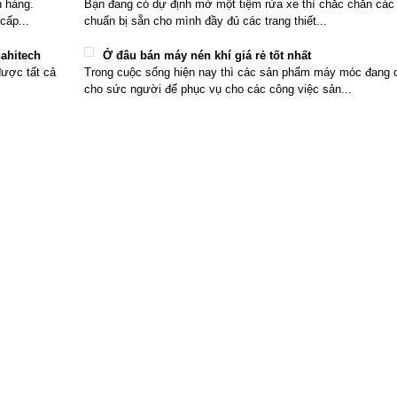
h hàng.
Bạn đang có dự định mở một tiệm rửa xe thì chắc chắn các
cấp...
chuẩn bị sẵn cho mình đầy đủ các trang thiết...
nahitech
Ở đâu bán máy nén khí giá rẻ tốt nhất
được tất cả
Trong cuộc sống hiện nay thì các sản phẩm máy móc đang d
cho sức người để phục vụ cho các công việc sản...