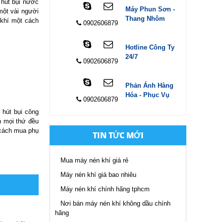
 hút bụi nước
Máy Phun Sơn -
một vài người
Thang Nhôm
 khí một cách
0902606879
Hotline Công Ty
24/7
0902606879
Phản Ánh Hàng
Hóa - Phục Vụ
0902606879
 hút bụi công
n mọi thứ đều
g cách mua phụ
TIN TỨC MỚI
Mua máy nén khí giá rẻ
Máy nén khí giá bao nhiêu
Máy nén khí chính hãng tphcm
Nơi bán máy nén khí không dầu chính
hãng