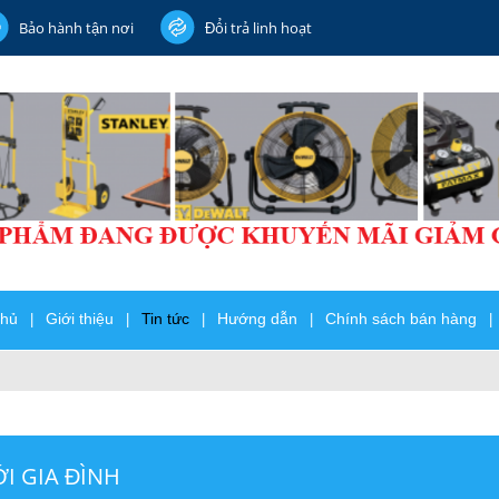
Bảo hành tận nơi
Đổi trả linh hoạt
chủ
Giới thiệu
Tin tức
Hướng dẫn
Chính sách bán hàng
|
|
|
|
|
I GIA ĐÌNH