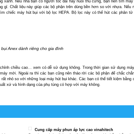
ng xanh. Nếu nhà bạn có người tóc dài hay nuôi thú cưng, bạn nên tìm máy
g gỉ. Chất liệu này giúp các bộ phận trên dùng bền hơn so với nhựa. Nếu 
tìm chiếc máy hút bụi với bộ lọc HEPA. Bộ lọc này có thể hút các phân tử
 bụi Anex dành riêng cho gia đình
u chỉnh chiều cao… xem có dễ sử dụng không. Trong thời gian sử dụng máy
 máy mới. Ngoài ra thì các bạn cũng nên tháo rời các bộ phận để chắc chắ
ụi rất nhỏ so với những loại máy hút bụi khác. Các bạn có thể tiết kiệm bằn
xuất xứ và hình dạng của phụ tùng có hợp với máy không.
Cung cấp máy phun áp lực cao vinahitech