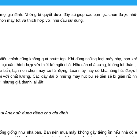
i mọi gia đình. Những bí quyết dưới đây sẽ giúp các bạn lựa chọn được nh
chọn máy tốt và thích hợp với nhu cầu sử dụng.
 điều chỉnh cũng không quá phức tạp. Khi dùng những loại máy này, bạn kh
 bụi cần thích hợp với thiết kế ngôi nhà. Nếu sàn nhà cứng, không lót thảm,
i bẩn, bạn nên chọn máy có túi đựng. Loại máy này có khả năng hút được 
i với chất lượng. Các dây đai ở những máy hút bụi rẻ tiền sẽ bị giãn rất n
 nhưng giá thành lại đắt.
ụi Anex sử dụng riêng cho gia đình
sống giống như nhà bạn. Bạn nên mua máy không gây tiếng ồn nếu nhà có