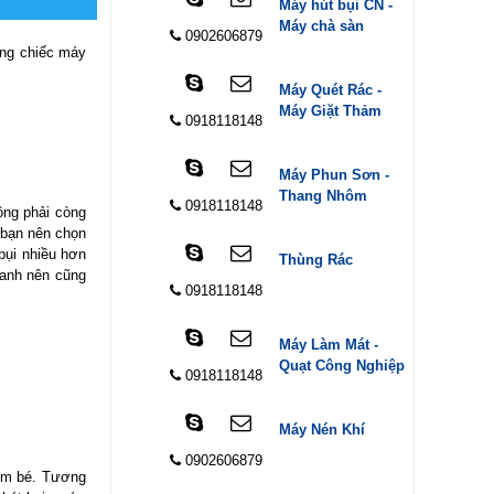
Máy hút bụi CN -
Máy chà sàn
0902606879
ững chiếc máy
Máy Quét Rác -
Máy Giặt Thảm
0918118148
Máy Phun Sơn -
Thang Nhôm
0918118148
ông phải còng
 bạn nên chọn
bụi nhiều hơn
Thùng Rác
hanh nên cũng
0918118148
Máy Làm Mát -
Quạt Công Nghiệp
0918118148
Máy Nén Khí
0902606879
 em bé. Tương