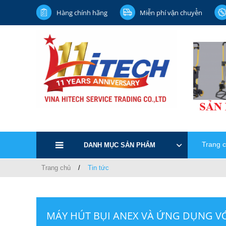
Hàng chính hãng
Miễn phí vận chuyển
Trang 
DANH MỤC SẢN PHẨM
Trang chủ
Tin tức
MÁY HÚT BỤI ANEX VÀ ỨNG DỤNG VỚ