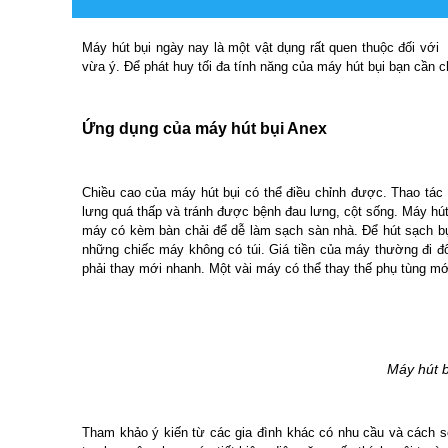
Máy hút bụi ngày nay là một vật dụng rất quen thuộc đối vớ
vừa ý. Để phát huy tối đa tính năng của máy hút bụi bạn cần 
Ứng dụng của máy hút bụi Anex
Chiều cao của máy hút bụi có thể điều chỉnh được. Thao tác
lưng quá thấp và tránh được bệnh đau lưng, cột sống. Máy hút
máy có kèm bàn chải để dễ làm sạch sàn nhà. Để hút sạch bụ
những chiếc máy không có túi. Giá tiền của máy thường đi đô
phải thay mới nhanh. Một vài máy có thể thay thế phụ tùng mới
Máy hút b
Tham khảo ý kiến từ các gia đình khác có nhu cầu và cách 