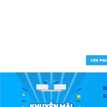
ĐÈN PHA
Đ
K