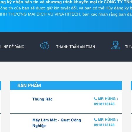
ng ký nhận bản tin và chương trình khuyến mại từ CÔNG TY T
ông tin của bạn sẽ được giữ kín tuyệt đối, và bạn có thể Hủy đăng ký
HH THƯƠNG MẠI DỊCH VỤ VINA HITECH, bạn xác nhận rằng bạn đã đọ
LINE DỄ DÀNG
THANH TOÁN AN TOÀN
TƯ 
SẢN PHẨM
Thùng Rác
MR HÙNG :
0918118148
Máy Làm Mát - Quạt Công
MR HÙNG :
0918118148
Nghiệp