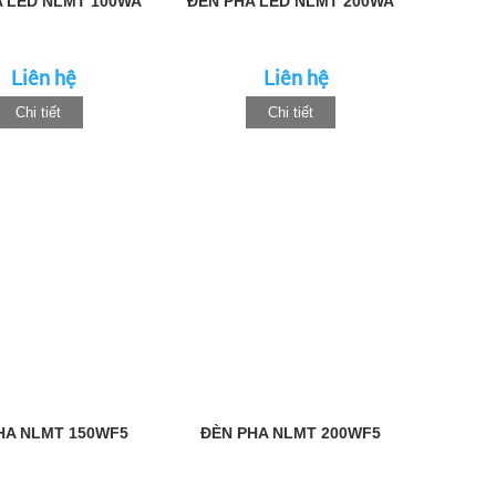
 LED NLMT 100WA
ĐÈN PHA LED NLMT 200WA
Liên hệ
Liên hệ
Chi tiết
Chi tiết
HA NLMT 150WF5
ĐÈN PHA NLMT 200WF5