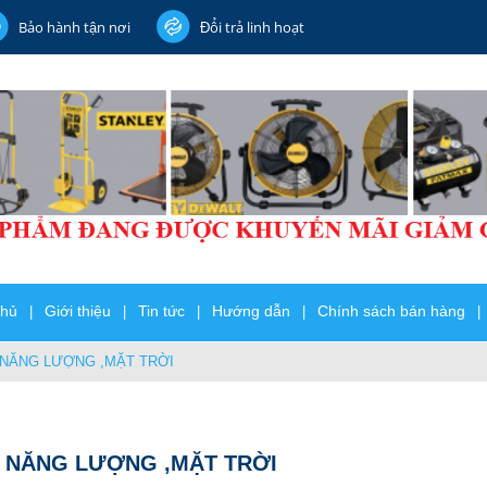
Bảo hành tận nơi
Đổi trả linh hoạt
chủ
Giới thiệu
Tin tức
Hướng dẫn
Chính sách bán hàng
|
|
|
|
|
 NĂNG LƯỢNG ,MẶT TRỜI
 NĂNG LƯỢNG ,MẶT TRỜI