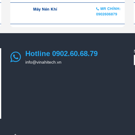
Máy Nén Khí
MR CHÍNH:
0902606879
Hotline 0902.60.68.79
info@vinahitech.vn