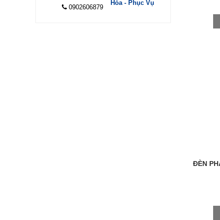
Hóa - Phục Vụ
0902606879
ĐÈN PH