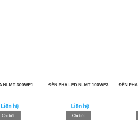
A NLMT 300WF1
ĐÈN PHA LED NLMT 100WF3
ĐÈN PHA
Liên hệ
Liên hệ
Chi tiết
Chi tiết