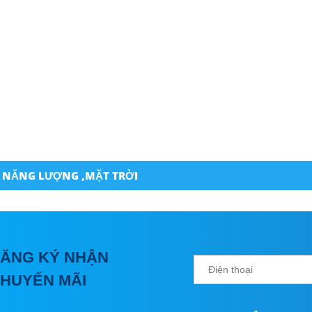
 NĂNG LƯỢNG ,MẶT TRỜI
ĂNG KÝ NHẬN
HUYẾN MÃI