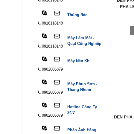
0918118148
ĐÈN PH
PHA L
Thùng Rác
0918118148
Máy Làm Mát -
Quạt Công Nghiệp
0918118148
Máy Nén Khí
0902606879
Máy Phun Sơn -
Thang Nhôm
0902606879
Hotline Công Ty
24/7
0902606879
ĐÈN PHA
Phản Ánh Hàng