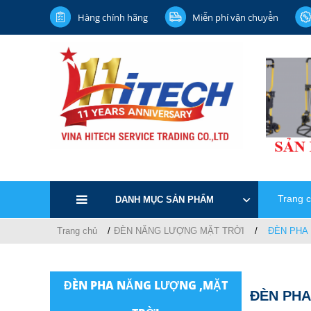
Hàng chính hãng
Miễn phí vận chuyển
Trang 
DANH MỤC SẢN PHẨM
Trang chủ
ĐÈN NĂNG LƯỢNG MẶT TRỜI
ĐÈN PHA
ĐÈN PHA NĂNG LƯỢNG ,MẶT
ĐÈN PHA