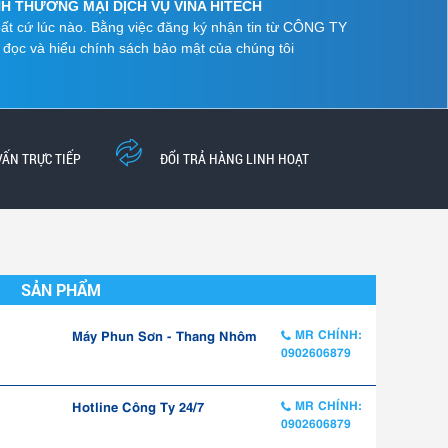
NHH THƯƠNG MẠI DỊCH VỤ VINA HITECH
 bất cứ lúc nào. Bằng việc đăng ký nhận tin từ CÔNG TY
c và hiểu chính sách bảo mật của chúng tôi
VẤN TRỰC TIẾP
ĐỔI TRẢ HÀNG LINH HOẠT
SẢN PHẨM
Máy Phun Sơn - Thang Nhôm
MR CHÍNH:
0902606879
Hotline Công Ty 24/7
MR CHÍNH:
0902606879