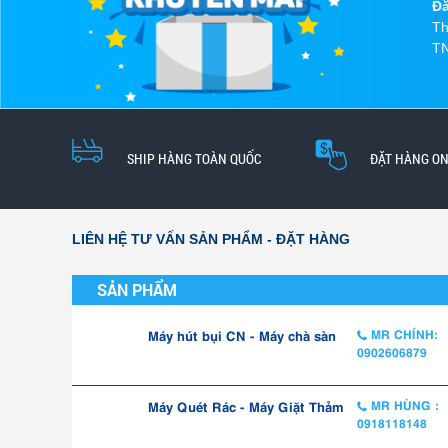
Đă
Th
TN
SHIP HÀNG TOÀN QUỐC
ĐẶT HÀNG ON
LIÊN HỆ TƯ VẤN SẢN PHẨM - ĐẶT HÀNG
SẢN PHẨM
Máy hút bụi CN - Máy chà sàn
MR CHÍNH:
0902606879
Máy Quét Rác - Máy Giặt Thảm
MR HÙNG :
0918118148