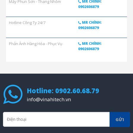
Máy Phun Sơn - Thang Nhôm
MR CHÍNH:
0902606879
Hotline Công Ty 24/7
MR CHÍNH:
0902606879
Phản Ánh Hàng Hóa - Phục Vụ
MR CHÍNH:
0902606879
Hotline: 0902.60.68.79
info@vinahitech.vn
GỬI