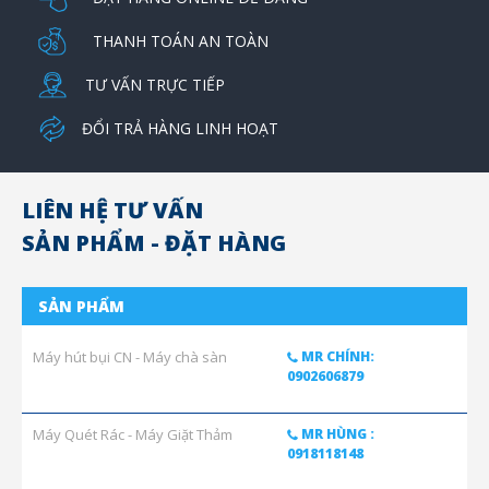
THANH TOÁN AN TOÀN
TƯ VẤN TRỰC TIẾP
ĐỔI TRẢ HÀNG LINH HOẠT
LIÊN HỆ TƯ VẤN
SẢN PHẨM - ĐẶT HÀNG
SẢN PHẨM
Máy hút bụi CN - Máy chà sàn
MR CHÍNH:
0902606879
Máy Quét Rác - Máy Giặt Thảm
MR HÙNG :
0918118148