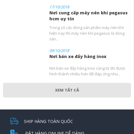
17/10/2018
Nơi cung cấp máy nén khí pegasus
hcm uy tín
Trong số các dòng sản phẩm máy nén khí
hiện nay thì máy nén khí pegasus là dòng
sản...
09/10/2018
Nơi bán xe đẩy hàng inox
Nơi bán xe đẩy hàng inox cũng từ đó được
hình thành nhiều hơn để đáp ứng nhu...
XEM TẤT CẢ
SHIP HÀNG TOÀN QUỐC
ĐẶT HÀNG ONLINE DỄ DÀNG