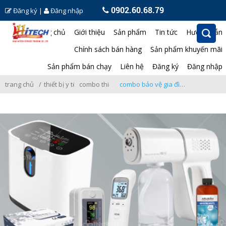
0902.60.68.79
Đăng ký
|
Đăng nhập
Trang chủ
Giới thiệu
Sản phẩm
Tin tức
Hướng dẫn
Chính sách bán hàng
Sản phẩm khuyến mãi
Sản phẩm bán chạy
Liên hệ
Đăng ký
Đăng nhập
trang chủ
thiết bị y tế
combo thiết bị y tế
combo bảo vệ gia đình 02