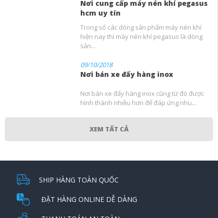
Nơi cung cấp máy nén khí pegasus
hcm uy tín
Trong số các dòng sản phẩm máy nén khí
hiện nay thì máy nén khí pegasus là dòng
sản...
09/10/2018
Nơi bán xe đẩy hàng inox
Nơi bán xe đẩy hàng inox cũng từ đó được
hình thành nhiều hơn để đáp ứng nhu...
XEM TẤT CẢ
SHIP HÀNG TOÀN QUỐC
ĐẶT HÀNG ONLINE DỄ DÀNG