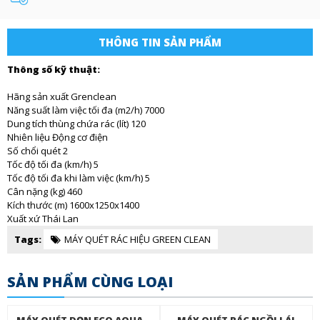
THÔNG TIN SẢN PHẨM
Thông số kỹ thuật:
Hãng sản xuất
Grenclean
Năng suất làm việc tối đa (m2/h)
7000
Dung tích thùng chứa rác (lít)
120
Nhiên liệu
Động cơ điện
Số chổi quét
2
Tốc độ tối đa (km/h)
5
Tốc độ tối đa khi làm việc (km/h)
5
Cân nặng (kg)
460
Kích thước (m)
1600x1250x1400
Xuất xứ
Thái Lan
Tags:
MÁY QUÉT RÁC HIỆU GREEN CLEAN
SẢN PHẨM CÙNG LOẠI