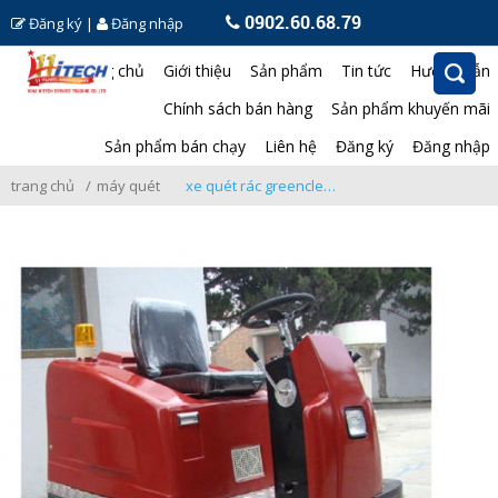
0902.60.68.79
Đăng ký
|
Đăng nhập
Trang chủ
Giới thiệu
Sản phẩm
Tin tức
Hướng dẫn
Chính sách bán hàng
Sản phẩm khuyến mãi
Sản phẩm bán chạy
Liên hệ
Đăng ký
Đăng nhập
trang chủ
máy quét rác
xe quét rác greenclean - gc-1250