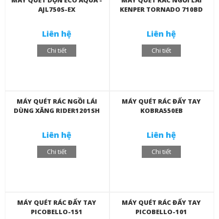
MÁY QUÉT DỌN ECO AQUA -
MÁY QUÉT RÁC NGỒI LÁI
AJL750S-EX
KENPER TORNADO 710BD
Liên hệ
Liên hệ
Chi tiết
Chi tiết
MÁY QUÉT RÁC NGỒI LÁI
MÁY QUÉT RÁC ĐẨY TAY
DÙNG XĂNG RIDER1201SH
KOBRA550EB
Liên hệ
Liên hệ
Chi tiết
Chi tiết
MÁY QUÉT RÁC ĐẨY TAY
MÁY QUÉT RÁC ĐẨY TAY
PICOBELLO-151
PICOBELLO-101