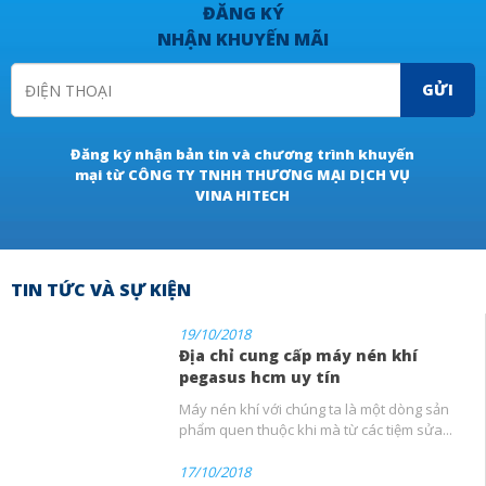
ĐĂNG KÝ
NHẬN KHUYẾN MÃI
GỬI
Đăng ký nhận bản tin và chương trình khuyến
mại từ CÔNG TY TNHH THƯƠNG MẠI DỊCH VỤ
VINA HITECH
TIN TỨC VÀ SỰ KIỆN
19/10/2018
Địa chỉ cung cấp máy nén khí
pegasus hcm uy tín
Máy nén khí với chúng ta là một dòng sản
phẩm quen thuộc khi mà từ các tiệm sửa...
17/10/2018