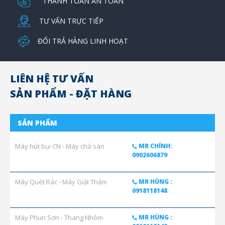
THANH TOÁN AN TOÀN
TƯ VẤN TRỰC TIẾP
ĐỔI TRẢ HÀNG LINH HOẠT
LIÊN HỆ TƯ VẤN
SẢN PHẨM - ĐẶT HÀNG
SẢN PHẨM
Máy hút bụi CN - Máy chà sàn
MR CHÍNH:
0902606879
Máy Quét Rác - Máy Giặt Thảm
MR HÙNG :
0918118148
Máy Phun Sơn - Thang Nhôm
MR HÙNG :