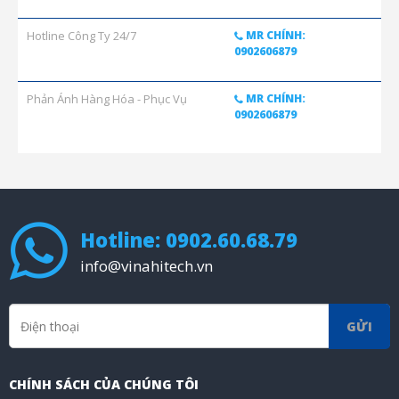
Hotline Công Ty 24/7
MR CHÍNH:
0902606879
Phản Ánh Hàng Hóa - Phục Vụ
MR CHÍNH:
0902606879
Hotline: 0902.60.68.79
info@vinahitech.vn
GỬI
CHÍNH SÁCH CỦA CHÚNG TÔI