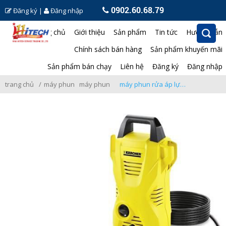
0902.60.68.79
Đăng ký
|
Đăng nhập
Trang chủ
Giới thiệu
Sản phẩm
Tin tức
Hướng dẫn
Chính sách bán hàng
Sản phẩm khuyến mãi
Sản phẩm bán chạy
Liên hệ
Đăng ký
Đăng nhập
trang chủ
máy phun rửa áp lực
máy phun rửa áp lực dân dụng
máy phun rửa áp lực k2-basic-oj*eu