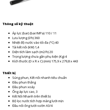
Thông số kỹ thuật
Áp lực (bar) (bar/MPa)
110 / 11
Lưu lượng (l/h)
360
Nhiệt độ nước vào tối đa (°C)
40
Tải kết nối (kW)
1,4
Diện tích làm sạch (m2/h)
20
Trọng lượng chưa gắn phụ kiện (Kg)
4
Kích thước (D x R x C) (mm)
175,9 x 279,8 x 443
Thiết bị
Súng phun, Kết nối nhanh tiêu chuẩn
Đầu phun thẳng
Đầu phun xoáy
Ống áp lực cao, 3
Kết Nối Nhanh trên thiết bị
Bộ lọc nước tích hợp màng lưới mịn
Đầu nối ống tưới vườn A3/4