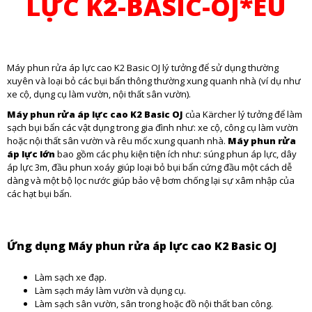
LỰC K2-BASIC-OJ*EU
Máy phun rửa áp lực cao K2 Basic OJ lý tưởng để sử dụng thường
xuyên và loại bỏ các bụi bẩn thông thường xung quanh nhà (ví dụ như
xe cộ, dụng cụ làm vườn, nội thất sân vườn).
Máy phun rửa áp lực cao K2 Basic OJ
của Kärcher lý tưởng để làm
sạch bụi bẩn các vật dụng trong gia đình như: xe cộ, công cụ làm vườn
hoặc nội thất sân vườn và rêu mốc xung quanh nhà.
Máy phun rửa
áp lực lớn
bao gồm các phụ kiện tiện ích như: súng phun áp lực, dây
áp lực 3m, đầu phun xoáy giúp loại bỏ bụi bẩn cứng đầu một cách dễ
dàng và một bộ lọc nước giúp bảo vệ bơm chống lại sự xâm nhập của
các hạt bụi bẩn.
Ứng dụng Máy phun rửa áp lực cao K2 Basic OJ
Làm sạch xe đạp.
Làm sạch máy làm vườn và dụng cụ.
Làm sạch sân vườn, sân trong hoặc đồ nội thất ban công.