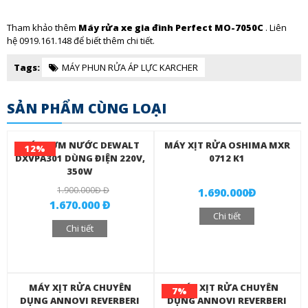
Tham khảo thêm
Máy rửa xe gia đình Perfect MO-7050C
. Liên
hệ 0919.161.148 để biết thêm chi tiết.
Tags:
MÁY PHUN RỬA ÁP LỰC KARCHER
SẢN PHẨM CÙNG LOẠI
MÁY BƠM NƯỚC DEWALT
MÁY XỊT RỬA OSHIMA MXR
12%
DXVPA301 DÙNG ĐIỆN 220V,
0712 K1
350W
1.900.000Đ Đ
1.690.000Đ
1.670.000 Đ
Chi tiết
Chi tiết
MÁY XỊT RỬA CHUYÊN
MÁY XỊT RỬA CHUYÊN
7%
DỤNG ANNOVI REVERBERI
DỤNG ANNOVI REVERBERI