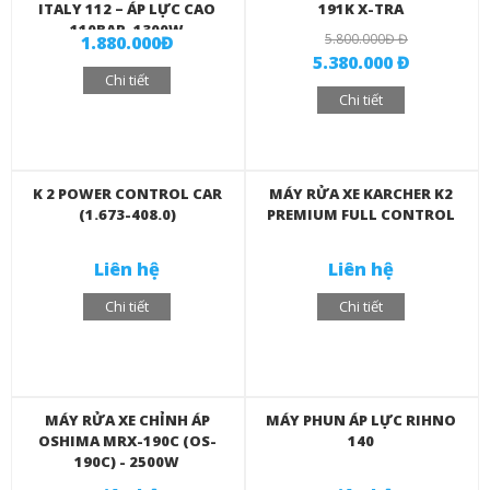
ITALY 112 – ÁP LỰC CAO
191K X-TRA
110BAR, 1300W
5.800.000Đ Đ
1.880.000Đ
5.380.000 Đ
Chi tiết
Chi tiết
K 2 POWER CONTROL CAR
MÁY RỬA XE KARCHER K2
(1.673-408.0)
PREMIUM FULL CONTROL
Liên hệ
Liên hệ
Chi tiết
Chi tiết
MÁY RỬA XE CHỈNH ÁP
MÁY PHUN ÁP LỰC RIHNO
OSHIMA MRX-190C (OS-
140
190C) - 2500W