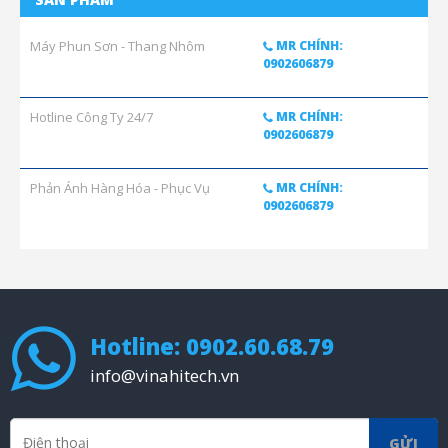
Máy Phun Sơn - Thang Nhôm
MR CHÍNH:
0902606879
Hotline Công Ty 24/7
MR CHÍNH:
0902606879
Phản Ánh Hàng Hóa - Phục Vụ
MR CHÍNH:
0902606879
Hotline: 0902.60.68.79
info@vinahitech.vn
GỬI