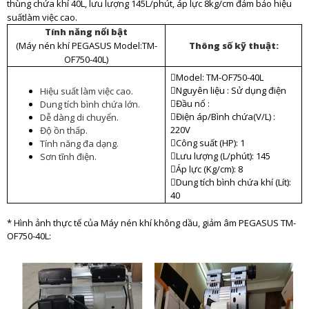
thùng chứa khí 40L, lưu lượng 145L/phút, áp lực 8kg/cm đảm bảo hiệu
suấtlàm việc cao.
Tính năng nổi bật
(Máy nén khí PEGASUS Model:TM-
Thông số kỹ thuật:
OF750-40L)
Model: TM-OF750-40L
Nguyên liệu : Sử dụng điện
Hiệu suất làm việc cao.
Đầu nổ :
Dung tích bình chứa lớn.
Điện áp/Bình chứa(V/L) :
Dễ dàng di chuyển.
220V
Độ ồn thấp.
Công suất (HP): 1
Tính năng đa dạng.
Lưu lượng (L/phút): 145
Sơn tĩnh điện.
Áp lực (Kg/cm): 8
Dung tích bình chứa khí (Lít):
40
* Hình ảnh thực tế của Máy nén khí không dầu, giảm âm PEGASUS TM-
OF750-40L: