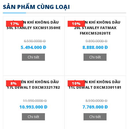
SẢN PHẨM CÙNG LOẠI
MÁY NÉN KHÍ KHÔNG DẦU
MÁY NÉN KHÍ KHÔNG DẦU
17%
10%
50L STANLEY SXCMS1350HE
20L STANLEY FATMAX
FMXCMS2020TE
6.590.000Đ Đ
9.890.000Đ Đ
5.494.000 Đ
8.888.000 Đ
Chi tiết
Chi tiết
MÁY NÉN KHÍ KHÔNG DẦU
MÁY NÉN KHÍ KHÔNG DẦU
8%
10%
17L DEWALT DXCM3321782
11L DEWALT DXCM3301181
11.990.000Đ Đ
8.590.000Đ Đ
10.993.000 Đ
7.769.000 Đ
Chi tiết
Chi tiết