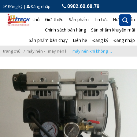
0902.60.68.79
Đăng ký
|
Đăng nhập
Trang chủ
Giới thiệu
Sản phẩm
Tin tức
Hướng dẫn
Chính sách bán hàng
Sản phẩm khuyến mãi
Sản phẩm bán chạy
Liên hệ
Đăng ký
Đăng nhập
trang chủ
máy nén khí
máy nén khí không dầu giảm âm
máy nén khí không dầu giảm âm pegasus tm-of750-40l