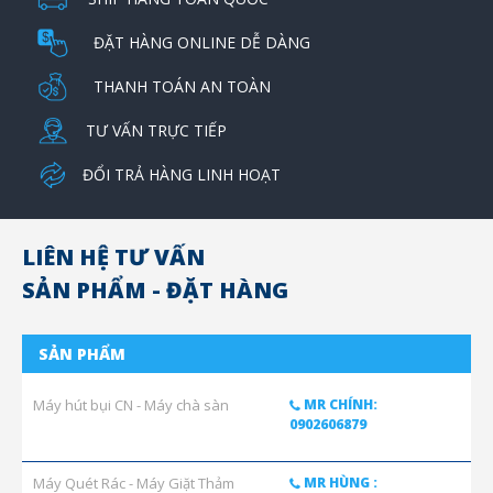
ĐẶT HÀNG ONLINE DỄ DÀNG
THANH TOÁN AN TOÀN
TƯ VẤN TRỰC TIẾP
ĐỔI TRẢ HÀNG LINH HOẠT
LIÊN HỆ TƯ VẤN
SẢN PHẨM - ĐẶT HÀNG
SẢN PHẨM
Máy hút bụi CN - Máy chà sàn
MR CHÍNH:
0902606879
Máy Quét Rác - Máy Giặt Thảm
MR HÙNG :