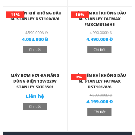
MÁY NÉN KHÍ KHÔNG DẦU
MÁY NÉN KHÍ KHÔNG DẦU
11%
10%
6L STANLEY DST100/8/6
6L STANLEY FATMAX
FMXCMS156HE
4.590.000Đ Đ
4.990.000Đ Đ
4.093.000 Đ
4.490.000 Đ
Chi tiết
Chi tiết
MÁY BƠM HƠI ĐA NĂNG
MÁY NÉN KHÍ KHÔNG DẦU
9%
DÙNG ĐIỆN 12V/220V
6L STANLEY FATMAX
STANLEY SXIF3501
DST101/8/6
4.599.000Đ Đ
Liên hệ
4.199.000 Đ
Chi tiết
Chi tiết