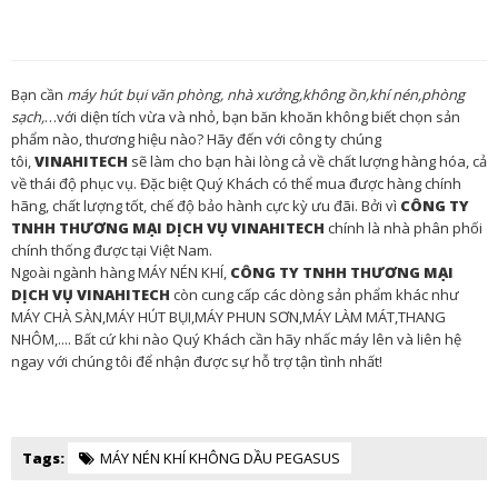
Bạn cần
máy hút bụi văn phòng, nhà xưởng
,không ồn,khí nén,phòng
sạch,
…với diện tích vừa và nhỏ, bạn băn khoăn không biết chọn sản
phẩm nào, thương hiệu nào? Hãy đến với công ty chúng
tôi,
VINAHITECH
sẽ làm cho bạn hài lòng cả về chất lượng hàng hóa, cả
về thái độ phục vụ. Đặc biệt Quý Khách có thể mua được hàng chính
hãng, chất lượng tốt, chế độ bảo hành cực kỳ ưu đãi. Bởi vì
CÔNG TY
TNHH THƯƠNG MẠI DỊCH VỤ VINAHITECH
chính là nhà phân phối
chính thống được tại Việt Nam.
Ngoài ngành hàng MÁY NÉN KHÍ,
CÔNG TY TNHH THƯƠNG MẠI
DỊCH VỤ VINAHITECH
còn
cung cấp các dòng sản phẩm khác như
MÁY CHÀ SÀN,MÁY HÚT BỤI,MÁY PHUN SƠN,MÁY LÀM MÁT,THANG
NHÔM,....
Bất cứ khi nào Quý Khách cần hãy nhấc máy lên và liên hệ
ngay với chúng tôi để nhận được sự hỗ trợ tận tình nhất!
Tags:
MÁY NÉN KHÍ KHÔNG DẦU PEGASUS