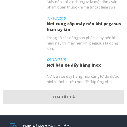
Máy nén khí với chúng ta là một dòng sản
phẩm quen thuộc khi mà từ các tiệm sửa...
17/10/2018
Nơi cung cấp máy nén khí pegasus
hcm uy tín
Trong số các dòng sản phẩm máy nén khí
hiện nay thì máy nén khí pegasus là dòng
sản...
09/10/2018
Nơi bán xe đẩy hàng inox
Nơi bán xe đẩy hàng inox cũng từ đó được
hình thành nhiều hơn để đáp ứng nhu...
XEM TẤT CẢ
SHIP HÀNG TOÀN QUỐC