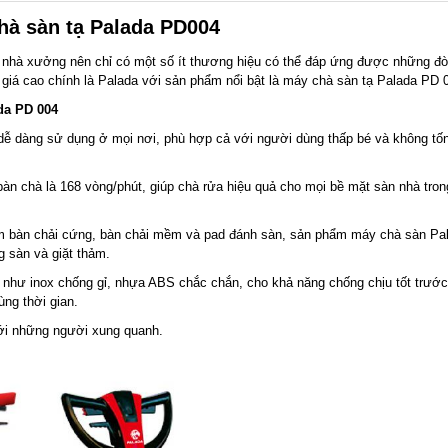
hà sàn tạ Palada PD004
 nhà xưởng nên chỉ có một số ít thương hiệu có thể đáp ứng được những đòi
giá cao chính là Palada với sản phẩm nổi bật là máy chà sàn tạ Palada PD 
da PD 004
dễ dàng sử dụng ở mọi nơi, phù hợp cả với người dùng thấp bé và không tố
n chà là 168 vòng/phút, giúp chà rửa hiệu quả cho mọi bề mặt sàn nhà trong
ồm bàn chải cứng, bàn chải mềm và pad đánh sàn, sản phẩm máy chà sàn Pa
 sàn và giặt thảm.
 như inox chống gỉ, nhựa ABS chắc chắn, cho khả năng chống chịu tốt trước
ùng thời gian.
tới những người xung quanh.