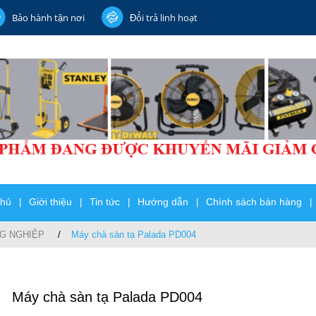
Bảo hành tận nơi
Đổi trả linh hoạt
chủ
Giới thiệu
Tin tức
Hướng dẫn
Chính sách bán hàng
|
|
|
|
|
G NGHIỆP
Máy chà sàn tạ Palada PD004
Máy chà sàn tạ Palada PD004