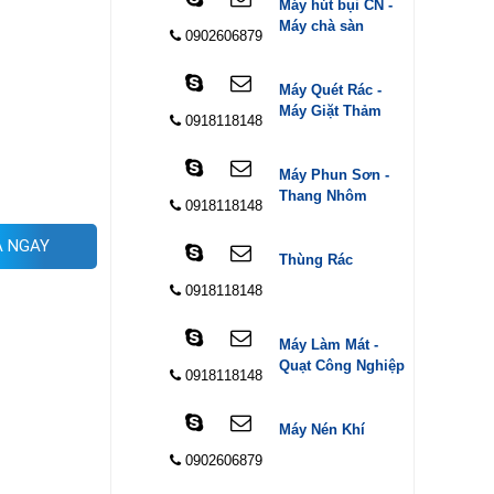
Máy hút bụi CN -
Máy chà sàn
0902606879
Máy Quét Rác -
Máy Giặt Thảm
0918118148
Máy Phun Sơn -
Thang Nhôm
0918118148
 NGAY
Thùng Rác
0918118148
Máy Làm Mát -
Quạt Công Nghiệp
0918118148
Máy Nén Khí
0902606879