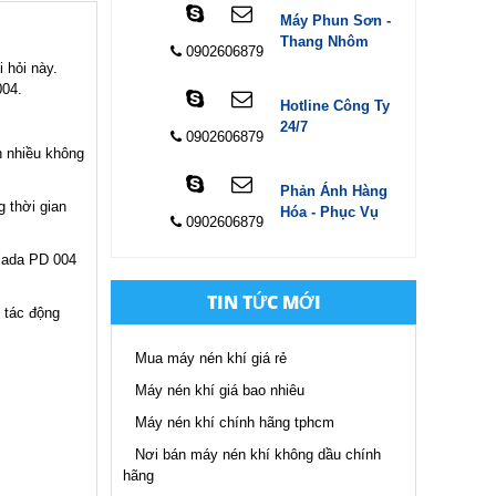
Máy Phun Sơn -
Thang Nhôm
0902606879
 hỏi này.
004.
Hotline Công Ty
24/7
0902606879
n nhiều không
Phản Ánh Hàng
 thời gian
Hóa - Phục Vụ
0902606879
lada PD 004
TIN TỨC MỚI
 tác động
Mua máy nén khí giá rẻ
Máy nén khí giá bao nhiêu
Máy nén khí chính hãng tphcm
Nơi bán máy nén khí không dầu chính
hãng